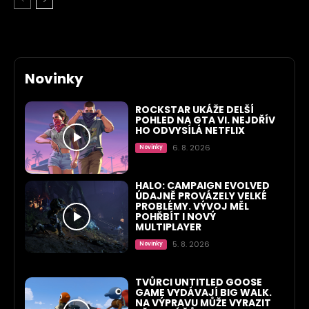
Novinky
ROCKSTAR UKÁŽE DELŠÍ
POHLED NA GTA VI. NEJDŘÍV
HO ODVYSÍLÁ NETFLIX
6. 8. 2026
Novinky
HALO: CAMPAIGN EVOLVED
ÚDAJNĚ PROVÁZELY VELKÉ
PROBLÉMY. VÝVOJ MĚL
POHŘBÍT I NOVÝ
MULTIPLAYER
5. 8. 2026
Novinky
TVŮRCI UNTITLED GOOSE
GAME VYDÁVAJÍ BIG WALK.
NA VÝPRAVU MŮŽE VYRAZIT