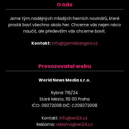
O nás
Jsme tým nadějných mladých herních novinářů, které
prostě baví všechno okolo her. Chceme vás nejen něco
naučit, ale především vás chceme bavit.
Kontakt:
info@gamebangers.cz
Provozovatel webu
World News Media s.r.o.
Rybná 716/24
Staré Město, 110 00 Praha
IČO: 09372008 DIČ: CZ09372008
Kontakt:
info@wn24.cz
Reklama:
reklama@wn24.cz