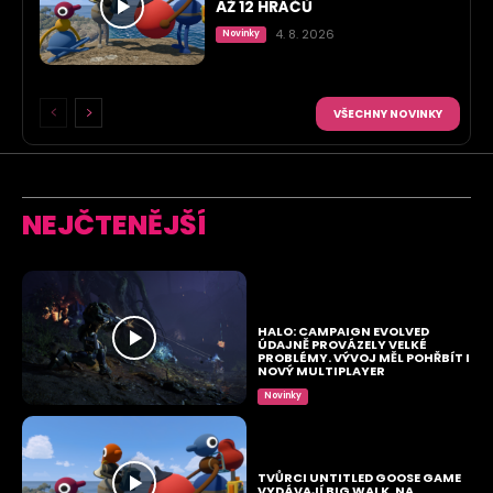
AŽ 12 HRÁČŮ
4. 8. 2026
Novinky
VŠECHNY NOVINKY
NEJČTENĚJŠÍ
HALO: CAMPAIGN EVOLVED
ÚDAJNĚ PROVÁZELY VELKÉ
PROBLÉMY. VÝVOJ MĚL POHŘBÍT I
NOVÝ MULTIPLAYER
Novinky
TVŮRCI UNTITLED GOOSE GAME
VYDÁVAJÍ BIG WALK. NA