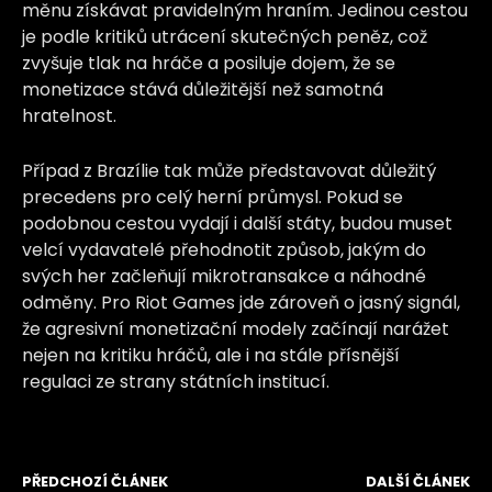
měnu získávat pravidelným hraním. Jedinou cestou
je podle kritiků utrácení skutečných peněz, což
zvyšuje tlak na hráče a posiluje dojem, že se
monetizace stává důležitější než samotná
hratelnost.
Případ z Brazílie tak může představovat důležitý
precedens pro celý herní průmysl. Pokud se
podobnou cestou vydají i další státy, budou muset
velcí vydavatelé přehodnotit způsob, jakým do
svých her začleňují mikrotransakce a náhodné
odměny. Pro Riot Games jde zároveň o jasný signál,
že agresivní monetizační modely začínají narážet
nejen na kritiku hráčů, ale i na stále přísnější
regulaci ze strany státních institucí.
PŘEDCHOZÍ ČLÁNEK
DALŠÍ ČLÁNEK