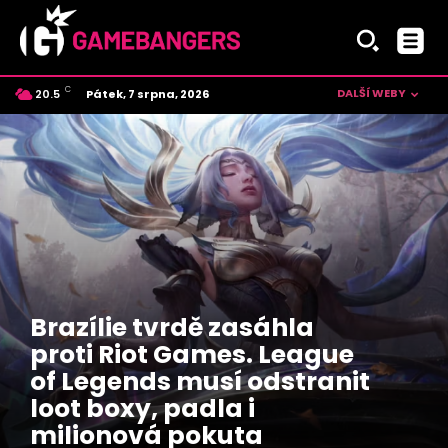
C
DALŠÍ WEBY
Pátek, 7 srpna, 2026
20.5
Czech
Brazílie tvrdě zasáhla
proti Riot Games. League
of Legends musí odstranit
loot boxy, padla i
milionová pokuta