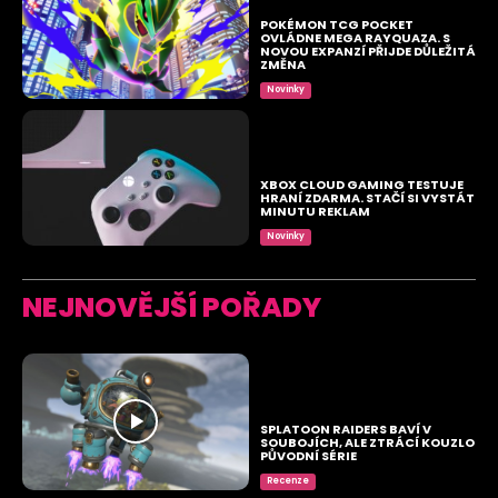
POKÉMON TCG POCKET
OVLÁDNE MEGA RAYQUAZA. S
NOVOU EXPANZÍ PŘIJDE DŮLEŽITÁ
ZMĚNA
Novinky
XBOX CLOUD GAMING TESTUJE
HRANÍ ZDARMA. STAČÍ SI VYSTÁT
MINUTU REKLAM
Novinky
NEJNOVĚJŠÍ POŘADY
SPLATOON RAIDERS BAVÍ V
SOUBOJÍCH, ALE ZTRÁCÍ KOUZLO
PŮVODNÍ SÉRIE
Recenze