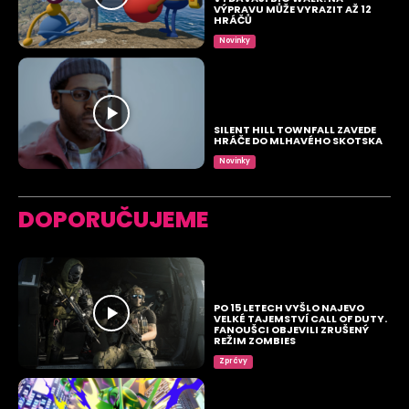
VÝPRAVU MŮŽE VYRAZIT AŽ 12
HRÁČŮ
Novinky
SILENT HILL TOWNFALL ZAVEDE
HRÁČE DO MLHAVÉHO SKOTSKA
Novinky
DOPORUČUJEME
PO 15 LETECH VYŠLO NAJEVO
VELKÉ TAJEMSTVÍ CALL OF DUTY.
FANOUŠCI OBJEVILI ZRUŠENÝ
REŽIM ZOMBIES
Zprávy