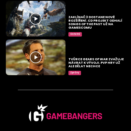
ZAKLÍNAČ 3 DOSTANE NOVÉ
ROZŠÍŘENÍ. CD PROJEKT ODHALÍ
SONGS OF THE PAST UŽ NA
GAMESCOMU
Ostatní
TVŮRCE GEARS OF WAR ZVAŽUJE
NÁVRAT K VÝVOJI. PVP HRY UŽ
ALE DĚLAT NECHCE
Zprávy