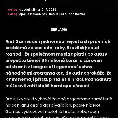
Autor:
Matouš Klíma
3. 7. 2026
Zdroj:
Esports Insider, YouTube, X, Foto: Riot Games
REKLAMA
Riot Games čelí jednomu z největších právních
problémů za poslední roky. Brazilský soud
rozhodl, že společnost musí zaplatit pokutu v
přepočtu téměř 65 milionů korun a zároveň
odstranit z League of Legends všechny
náhodné mikrotransakce, dokud neprokáže, že
k nim nemají přístup nezletilí hráči. Rozhodnutí
může ovlivnit i další herní společnosti.
Brazilský soud vyhověl žalobě organizace zaměřené
na ochranu dětí a dospívajících, podle níž Riot
Games vystavoval nezletilé hráče nebezpečí
spojenému s mechanismy připomínajícími hazard.