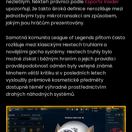
nezletilým. Někteří právníci podle
Esports Insider
upozorňují, že takto široká definice nerozlišuje mezi
jednotlivými typy mikrotransakcí ani způsobem,
jakým jsou hráčům prezentovány.
Samotná komunita League of Legends přitom často
rozlišuje mezi klasickými Hextech truhlami a
novějšími gacha systémy. Hextech truhly bylo
možné získat i běžným hraním a jejich pravidla i
pravděpodobnost odměn byly veřejně známé.
Mnohem větší kritiku si v posledních letech
vysloužily prémiové kosmetické předměty
dostupné téměř výhradně prostřednictvím
drahých náhodných systémů.