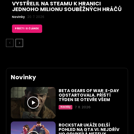
VYSTŘELIL NA STEAMU K HRANICI
JEDNOHO MILIONU SOUBĚŽNÝCH HRÁČŮ
Novinky
20. 7. 2026
PŘEČTI SI ČLÁNEK
Novinky
BETA GEARS OF WAR: E-DAY
ODSTARTOVALA. PŘÍŠTÍ
TÝDEN SE OTEVŘE VŠEM
7. 8. 2026
Novinky
ROCKSTAR UKÁŽE DELŠÍ
POHLED NA GTA VI. NEJDŘÍV