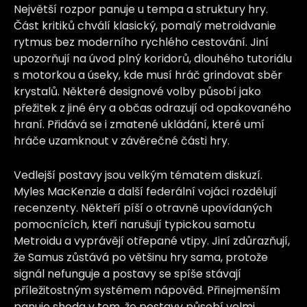
Největší rozpor panuje u tempa a struktury hry.
Část kritiků chválí klasický, pomalý metroidvanie
rytmus bez moderního rychlého cestování. Jiní
upozorňují na úvod plný koridorů, dlouhého tutoriálu
s motorkou a úseky, kde musí hráč grindovat sběr
krystalů. Některé designové volby působí jako
přežitek z jiné éry a občas odrazují od opakovaného
hraní. Přidává se i zmatené ukládání, které umí
hráče uzamknout v závěrečné části hry.
Vedlejší postavy jsou velkým tématem diskuzí.
Myles MacKenzie a další federální vojáci rozdělují
recenzenty. Někteří píší o otravně upovídaných
pomocnících, kteří narušují typickou samotu
Metroidu a vyprávějí otřepané vtipy. Jiní zdůrazňují,
že Samus zůstává po většinu hry sama, protože
signál nefunguje a postavy se spíše stávají
příležitostným systémem nápověd. Přinejmenším
panuje shoda v tom, že postavy působí velmi