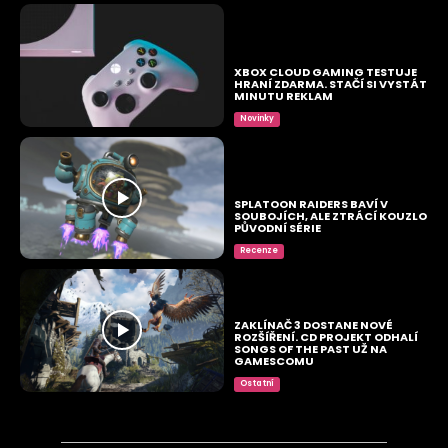
XBOX CLOUD GAMING TESTUJE
HRANÍ ZDARMA. STAČÍ SI VYSTÁT
MINUTU REKLAM
Novinky
SPLATOON RAIDERS BAVÍ V
SOUBOJÍCH, ALE ZTRÁCÍ KOUZLO
PŮVODNÍ SÉRIE
Recenze
ZAKLÍNAČ 3 DOSTANE NOVÉ
ROZŠÍŘENÍ. CD PROJEKT ODHALÍ
SONGS OF THE PAST UŽ NA
GAMESCOMU
Ostatní