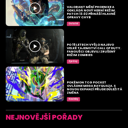
VALORANT MĚNÍ PHOENIXE A
ODKLÁDÁ NOVÝ HERNÍ REŽIM.
PATCH 13.02 PŘINÁŠÍ HLAVNĚ
OPRAVY CHYB
Ostatní
PO 15 LETECH VYŠLO NAJEVO
VELKÉ TAJEMSTVÍ CALL OF DUTY.
FANOUŠCI OBJEVILI ZRUŠENÝ
REŽIM ZOMBIES
Zprávy
POKÉMON TCG POCKET
OVLÁDNE MEGA RAYQUAZA. S
NOVOU EXPANZÍ PŘIJDE DŮLEŽITÁ
ZMĚNA
Novinky
NEJNOVĚJŠÍ POŘADY