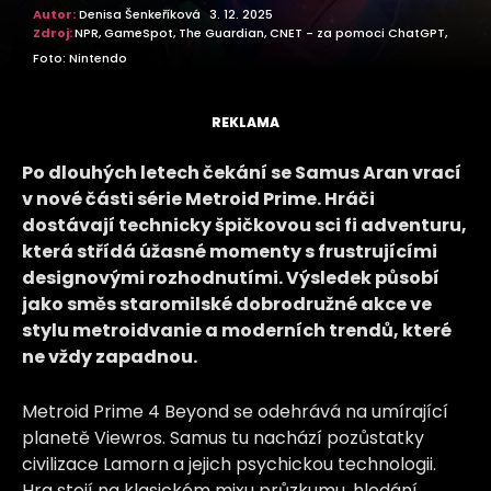
Autor:
Denisa Šenkeříková
3. 12. 2025
Zdroj:
NPR, GameSpot, The Guardian, CNET - za pomoci ChatGPT,
Foto: Nintendo
REKLAMA
Po dlouhých letech čekání se Samus Aran vrací
v nové části série Metroid Prime. Hráči
dostávají technicky špičkovou sci fi adventuru,
která střídá úžasné momenty s frustrujícími
designovými rozhodnutími. Výsledek působí
jako směs
staromilské dobrodružné akce ve
stylu metroidvanie
a moderních trendů, které
ne vždy zapadnou.
Metroid Prime 4 Beyond se odehrává na umírající
planetě Viewros. Samus tu nachází pozůstatky
civilizace Lamorn a jejich psychickou technologii.
Hra stojí na klasickém mixu průzkumu, hledání