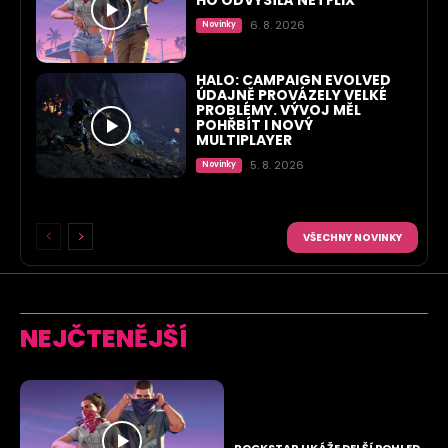
HO ODVYSÍLÁ NETFLIX
6. 8. 2026
Novinky
HALO: CAMPAIGN EVOLVED
ÚDAJNĚ PROVÁZELY VELKÉ
PROBLÉMY. VÝVOJ MĚL
POHŘBÍT I NOVÝ
MULTIPLAYER
5. 8. 2026
Novinky
VŠECHNY NOVINKY
NEJČTENĚJŠÍ
ROCKSTAR UKÁŽE DELŠÍ POHLED