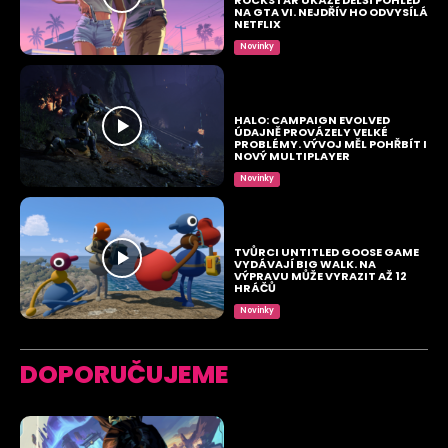
NA GTA VI. NEJDŘÍV HO ODVYSÍLÁ
NETFLIX
Novinky
HALO: CAMPAIGN EVOLVED
ÚDAJNĚ PROVÁZELY VELKÉ
PROBLÉMY. VÝVOJ MĚL POHŘBÍT I
NOVÝ MULTIPLAYER
Novinky
TVŮRCI UNTITLED GOOSE GAME
VYDÁVAJÍ BIG WALK. NA
VÝPRAVU MŮŽE VYRAZIT AŽ 12
HRÁČŮ
Novinky
DOPORUČUJEME