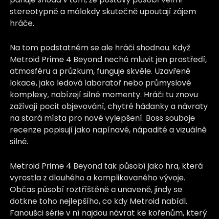
stereotypně a málokdy skutečně upoutají zájem
hráče.
Na tom podstatném se ale hráči shodnou. Když
Metroid Prime 4 Beyond nechá mluvit jen prostředí,
atmosféru a průzkum, funguje skvěle. Uzavřené
lokace, jako ledová laboratoř nebo průmyslové
komplexy, nabízejí silné momenty. Hráči tu znovu
zažívají pocit objevování, chytré hádanky a návraty
na stará místa pro nové vylepšení. Boss souboje
recenze popisují jako napínavé, nápadité a vizuálně
silné.
Metroid Prime 4 Beyond tak působí jako hra, která
vyrostla z dlouhého a komplikovaného vývoje.
Občas působí roztříštěně a unaveně, jindy se
dotkne toho nejlepšího, co kdy Metroid nabídl.
Fanoušci série v ní najdou návrat ke kořenům, který