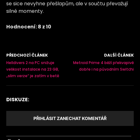
se sice nevyhne přešlapům, ale v součtu převažují
silné momenty.
Hodnocení: 8 z 10
PŘEDCHOZÍ ČLÁNEK
DALŠÍ ČLÁNEK
Helldivers 2 na PC snižuje
Metroid Prime 4 běží překvapivě
velikost instalace na 23 GB,
dobře i na původním Switchi
„slim verze“ je zatím v betě
DISKUZE:
PŘIHLÁSIT ZANECHAT KOMENTÁŘ