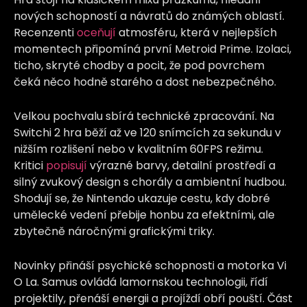
nových schopností a návratů do známých oblastí.
Recenzenti
oceňují
atmosféru, která v nejlepších
momentech připomíná první Metroid Prime. Izolaci,
ticho, skryté chodby a pocit, že pod povrchem
čeká něco hodně starého a dost nebezpečného.
Velkou pochvalu sbírá technické zpracování. Na
Switchi 2 hra běží až ve 120 snímcích za sekundu v
nižším rozlišení nebo v kvalitním 60FPS režimu.
Kritici
popisují
výrazné barvy, detailní prostředí a
silný zvukový design s chorály a ambientní hudbou.
Shodují se, že Nintendo ukazuje cestu, kdy dobré
umělecké vedení přebije honbu za efektními, ale
zbytečně náročnými grafickými triky.
Novinky přináší psychické schopnosti a motorka Vi
O La. Samus ovládá lamornskou technologii, řídí
projektily, přenáší energii a projíždí obří pouští. Část