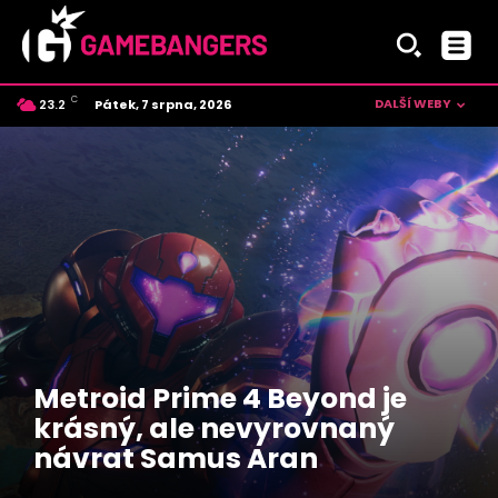
C
DALŠÍ WEBY
Pátek, 7 srpna, 2026
23.2
Czech
Metroid Prime 4 Beyond je
krásný, ale nevyrovnaný
návrat Samus Aran