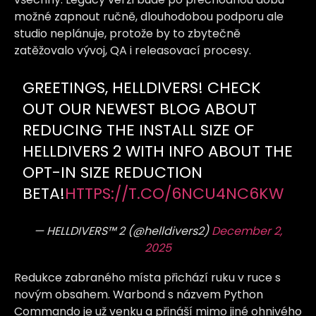
možné zapnout ručně, dlouhodobou podporu ale
studio neplánuje, protože by to zbytečně
zatěžovalo vývoj, QA i releasovací procesy.
GREETINGS, HELLDIVERS! CHECK
OUT OUR NEWEST BLOG ABOUT
REDUCING THE INSTALL SIZE OF
HELLDIVERS 2 WITH INFO ABOUT THE
OPT-IN SIZE REDUCTION
BETA!
HTTPS://T.CO/6NCU4NC6KW
— HELLDIVERS™ 2 (@helldivers2)
December 2,
2025
Redukce zabraného místa přichází ruku v ruce s
novým obsahem. Warbond s názvem Python
Commando je už venku a přináší mimo jiné ohnivého