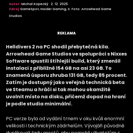
Autor:
Michal Kopecký
2. 12. 2025
Zdroj:
GameSpot, Insider Gaming, X. Foto: Arrowhead Game
Studios
REKLAMA
Helldivers 2 na PC shodil přebytečná kila.
Arrowhead Game Studios ve spolupráci s Nixxes
Software spustili štíhlejší build, který zmenšil
instalaci z přibližně 154 GB na asi 23 GB. To
znamená úsporu zhruba 131 GB, tedy 85 procent.
Zatím je dostupný jako veřejná technická beta
ve Steamu a hráči si tak mohou okamžitě
uvolnit místo na disku, přičemž dopad na hraní
je podle studia minimální.
PC verze byla od vydání trnem v oku kvůli enormní
velikosti i technickým zádrhelům. Vývojáři původně
duplikovali řadu assetů, aby pomohli uživatelům s