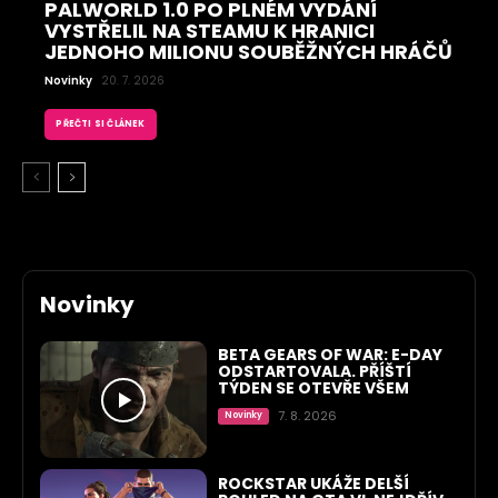
PALWORLD 1.0 PO PLNÉM VYDÁNÍ
VYSTŘELIL NA STEAMU K HRANICI
JEDNOHO MILIONU SOUBĚŽNÝCH HRÁČŮ
Novinky
20. 7. 2026
PŘEČTI SI ČLÁNEK
Novinky
BETA GEARS OF WAR: E-DAY
ODSTARTOVALA. PŘÍŠTÍ
TÝDEN SE OTEVŘE VŠEM
7. 8. 2026
Novinky
ROCKSTAR UKÁŽE DELŠÍ