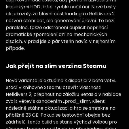
klasickými HDD držet rychlé načítání. Nové testy
ale ukázaly, že hlavní část loadingu u Helldivers 2
netvoří čtení dat, ale generování úrovní. To běží
paralelně, takže odstranění duplicit nepřináší
dramatické zpomalení ani na mechanických
discích, v praxi jde o pár vteřin navíc v nejhorším
případě.
Jak přejít na slim verzi na Steamu
Nová varianta je aktuálně k dispozici v beta větvi.
Stačí v knihovně Steamu otevřít vlastnosti
Helldivers 2, přepnout na záložku Betas a v nabídce
zvolit větev s označením „prod_slim“. Klient
následně stáhne aktualizaci a hra se smrskne na
přibližně 23 GB. Pokud se testování obejde bez
zádrhelů, tento build se stane výchozí volbou pro
všechny. Legacy verzi bude po přechodnou dobu