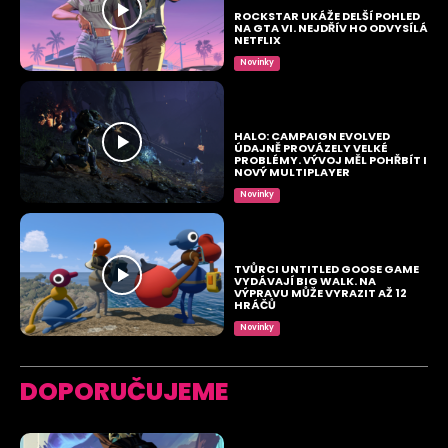
ROCKSTAR UKÁŽE DELŠÍ POHLED
NA GTA VI. NEJDŘÍV HO ODVYSÍLÁ
NETFLIX
Novinky
HALO: CAMPAIGN EVOLVED
ÚDAJNĚ PROVÁZELY VELKÉ
PROBLÉMY. VÝVOJ MĚL POHŘBÍT I
NOVÝ MULTIPLAYER
Novinky
TVŮRCI UNTITLED GOOSE GAME
VYDÁVAJÍ BIG WALK. NA
VÝPRAVU MŮŽE VYRAZIT AŽ 12
HRÁČŮ
Novinky
DOPORUČUJEME