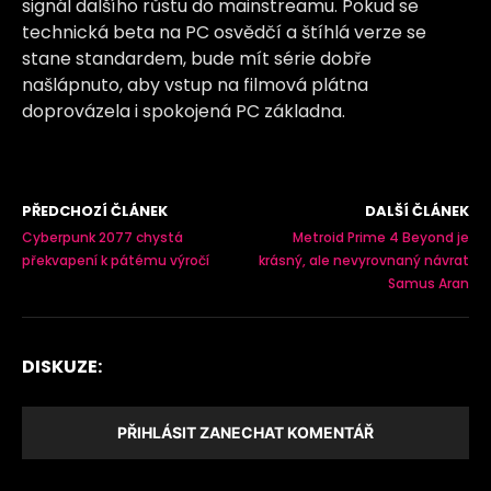
signál dalšího růstu do mainstreamu. Pokud se
technická beta na PC osvědčí a štíhlá verze se
stane standardem, bude mít série dobře
našlápnuto, aby vstup na filmová plátna
doprovázela i spokojená PC základna.
PŘEDCHOZÍ ČLÁNEK
DALŠÍ ČLÁNEK
Cyberpunk 2077 chystá
Metroid Prime 4 Beyond je
překvapení k pátému výročí
krásný, ale nevyrovnaný návrat
Samus Aran
DISKUZE:
PŘIHLÁSIT ZANECHAT KOMENTÁŘ