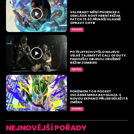
VALORANT MĚNÍ PHOENIXE A
ODKLÁDÁ NOVÝ HERNÍ REŽIM.
PATCH 13.02 PŘINÁŠÍ HLAVNĚ
OPRAVY CHYB
Ostatní
PO 15 LETECH VYŠLO NAJEVO
VELKÉ TAJEMSTVÍ CALL OF DUTY.
FANOUŠCI OBJEVILI ZRUŠENÝ
REŽIM ZOMBIES
Zprávy
POKÉMON TCG POCKET
OVLÁDNE MEGA RAYQUAZA. S
NOVOU EXPANZÍ PŘIJDE DŮLEŽITÁ
ZMĚNA
Novinky
NEJNOVĚJŠÍ POŘADY