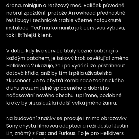
drona, minigun a řetězový meč. Balíček původně
nabral zpoždění, protože Arrowhead přednostně
řešil bugy i technické trable včetně nafouknuté
instalace. Teď má komunita jak čerstvou výbavu,
tak i štíhlejší klient.
V době, kdy live service tituly běžně bobtnají s
každým patchem, je takový krok osvěžující změna.
Helldivers 2 ukazuje, že i po vydání lze přistřihnout
datová křídla, aniž by tím trpěla uživatelská
zkušenost. Je to chytrá kombinace technického
dluhu srozumitelně splaceného a dobrého
načasování nového obsahu. Upřímně, podobné
kroky by si zasloužila i další velká jména žánru.
Na budování značky se pracuje i mimo obrazovky.
Sony chystá filmovou adaptaci a režii dostal Justin
Lin, známý z Fast and Furious. To je pro Helldivers