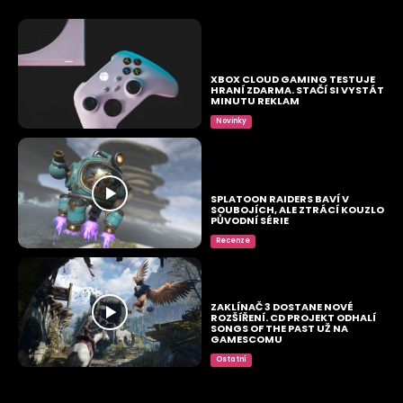
XBOX CLOUD GAMING TESTUJE
HRANÍ ZDARMA. STAČÍ SI VYSTÁT
MINUTU REKLAM
Novinky
SPLATOON RAIDERS BAVÍ V
SOUBOJÍCH, ALE ZTRÁCÍ KOUZLO
PŮVODNÍ SÉRIE
Recenze
ZAKLÍNAČ 3 DOSTANE NOVÉ
ROZŠÍŘENÍ. CD PROJEKT ODHALÍ
SONGS OF THE PAST UŽ NA
GAMESCOMU
Ostatní