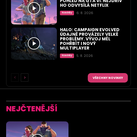
POHLED NA GTA VI. NEJDŘÍV
HO ODVYSÍLÁ NETFLIX
6. 8. 2026
Novinky
HALO: CAMPAIGN EVOLVED
ÚDAJNĚ PROVÁZELY VELKÉ
PROBLÉMY. VÝVOJ MĚL
POHŘBÍT I NOVÝ
MULTIPLAYER
5. 8. 2026
Novinky
VŠECHNY NOVINKY
NEJČTENĚJŠÍ