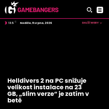
C
DALŠÍ WEBY
Neděle, 9 srpna, 2026
13.5
Czech
Helldivers 2 na PC snižuje
velikost instalace na 23
GB, „slim verze“ je zatím v
betě