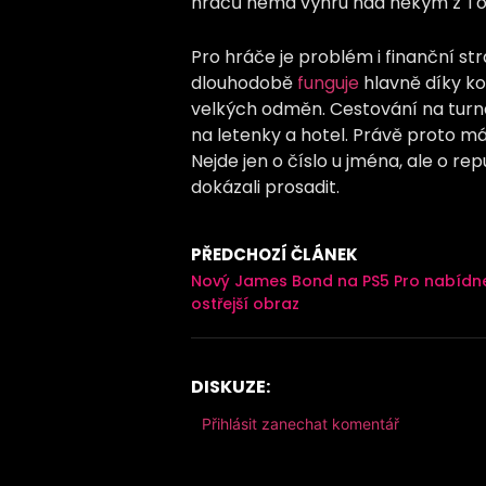
hráčů nemá výhru nad někým z To
Pro hráče je problém i finanční s
dlouhodobě
funguje
hlavně díky k
velkých odměn. Cestování na turna
na letenky a hotel. Právě proto 
Nejde jen o číslo u jména, ale o re
dokázali prosadit.
PŘEDCHOZÍ ČLÁNEK
Nový James Bond na PS5 Pro nabídn
ostřejší obraz
DISKUZE:
Přihlásit zanechat komentář