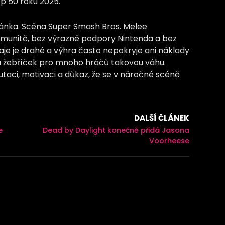
p 50 roku 2025.
tránka. Scéna Super Smash Bros. Melee
omunitě, bez výrazné podpory Nintenda a bez
je je drahé a výhra často nepokryje ani náklady
má žebříček pro mnoho hráčů takovou váhu.
putaci, motivaci a důkaz, že se v náročné scéně
DALŠÍ ČLÁNEK
e
Dead by Daylight konečně přidá Jasona
Voorheese