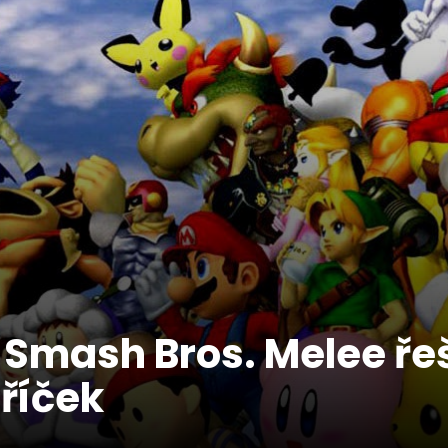
Smash Bros. Melee řeš
bříček