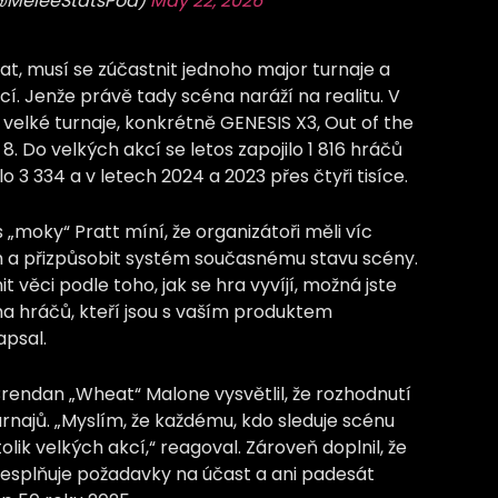
(@MeleeStatsPod)
May 22, 2026
t, musí se zúčastnit jednoho major turnaje a
í. Jenže právě tady scéna naráží na realitu. V
 velké turnaje, konkrétně GENESIS X3, Out of the
 8. Do velkých akcí se letos zapojilo 1 816 hráčů
o 3 334 a v letech 2024 a 2023 přes čtyři tisíce.
s „moky“ Pratt míní, že organizátoři měli víc
a přizpůsobit systém současnému stavu scény.
t věci podle toho, jak se hra vyvíjí, možná jste
a hráčů, kteří jsou s vaším produktem
apsal.
rendan „Wheat“ Malone vysvětlil, že rozhodnutí
rnajů. „Myslím, že každému, kdo sleduje scénu
olik velkých akcí,“ reagoval. Zároveň doplnil, že
esplňuje požadavky na účast a ani padesát