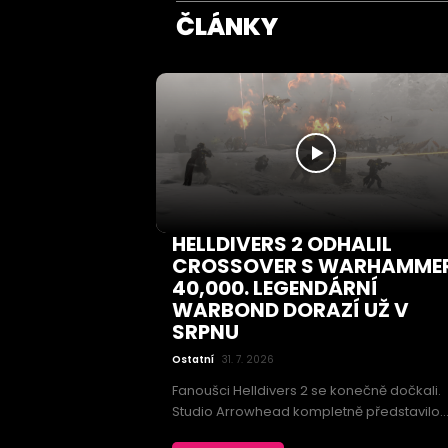
ČLÁNKY
HELLDIVERS 2 ODHALIL
CROSSOVER S WARHAMME
40,000. LEGENDÁRNÍ
WARBOND DORAZÍ UŽ V
SRPNU
Ostatní
31. 7. 2026
Fanoušci Helldivers 2 se konečně dočkali.
Studio Arrowhead kompletně představilo
dlouho očekávaný crossover s univerzem