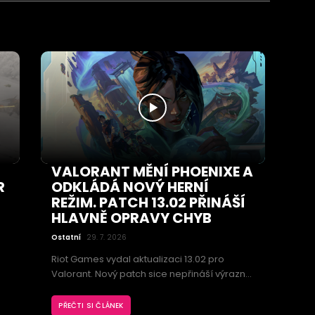
VALORANT MĚNÍ PHOENIXE A
R
ODKLÁDÁ NOVÝ HERNÍ
REŽIM. PATCH 13.02 PŘINÁŠÍ
HLAVNĚ OPRAVY CHYB
Ostatní
29. 7. 2026
Riot Games vydal aktualizaci 13.02 pro
Valorant. Nový patch sice nepřináší výrazné
změny herní mety, přesto obsahuje
důležitou úpravu oblíbeného agenta
PŘEČTI SI ČLÁNEK