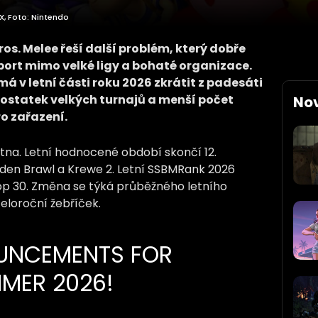
X, Foto: Nintendo
s. Melee řeší další problém, který dobře
port mimo velké ligy a bohaté organizace.
á v letní části roku 2026 zkrátit z padesáti
dostatek velkých turnajů a menší počet
No
ro zařazení.
tna. Letní hodnocené období skončí 12.
rden Brawl a Krewe 2. Letní SSBMRank 2026
op 30. Změna se týká průběžného letního
eloroční žebříček.
UNCEMENTS FOR
MER 2026!