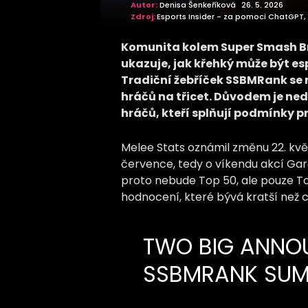
Autor:
Denisa Šenkeříková
26. 5. 2026
Zdroj:
Esports Insider - za pomoci ChatGPT, 
Komunita kolem Super Smash Bro
ukazuje, jak křehký může být es
Tradiční žebříček SSBMRank se m
hráčů na třicet. Důvodem je ne
hráčů, kteří splňují podmínky p
Melee Stats oznámil změnu 22. kvě
července, tedy o víkendu akcí Ga
proto nebude Top 50, ale pouze T
hodnocení, které bývá kratší než c
TWO BIG ANNO
SSBMRANK SUM