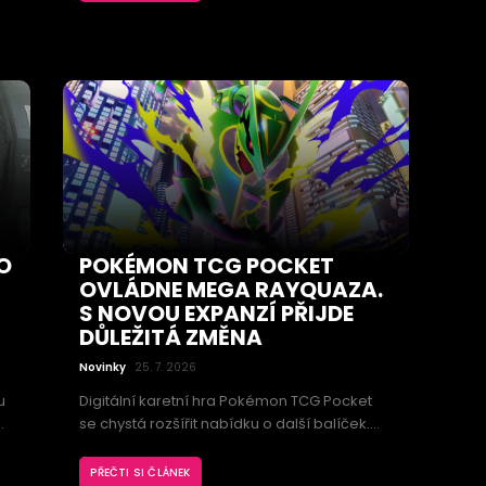
Phoenixe. Fanoušky navíc zklamalo
odložení očekávaného režimu All Random
One Site: Replication.
 i
O
POKÉMON TCG POCKET
OVLÁDNE MEGA RAYQUAZA.
S NOVOU EXPANZÍ PŘIJDE
DŮLEŽITÁ ZMĚNA
Novinky
25. 7. 2026
u
Digitální karetní hra Pokémon TCG Pocket
se chystá rozšířit nabídku o další balíček.
Expanzi Ruler of the Skies povede Mega
ý
Rayquaza, vedle nových karet však přinese
PŘEČTI SI ČLÁNEK