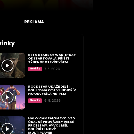
REKLAMA
vinky
BETA GEARS OF WAR: E-DAY
ODSTARTOVALA. PŘÍŠTÍ
TÝDEN SE OTEVŘE VŠEM
7. 8. 2026
Novinky
ROCKSTAR UKÁŽE DELŠÍ
POHLED NA GTA VI. NEJDŘÍV
HO ODVYSÍLÁ NETFLIX
6. 8. 2026
Novinky
HALO: CAMPAIGN EVOLVED
ÚDAJNĚ PROVÁZELY VELKÉ
PROBLÉMY. VÝVOJ MĚL
POHŘBÍT I NOVÝ
MULTIPLAYER