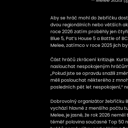
— Melee Stats 
Aby se hráč mohl do žebříčku dosta
dvou regionálních nebo větších akc
roce 2026 zatím proběhly jen čtyři
Blue 5, Pat’s House 5 a Battle of BC
Melee, zatímco v roce 2025 jich byl
Část hráčů zkrácení kritizuje. Kurti
naslouchat nespokojeným hráčům 
„Pokud jste se opravdu snažili změni
měli poslouchat některého z mnoh
posledních pět let nespokojení,“ n
Dobrovolný organizátor žebříčku B
vychází hlavně z menšího počtu tu
Melee, je jasné, že rok 2026 neměl t
téměř polovina současné Top 50 n