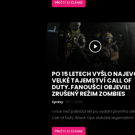
Warhammer 40,000, který přinese nový
PŘEČTI SI ČLÁNEK
Legendary Warbond nazvaný Castellan's
Creed. Hráči se mohou těšit na ikonické
zbraně, nové zbroje, kosmetické předměty
stratagem inspirovaný elitními jednotkami
Cadian Kasrkin.
PO 15 LETECH VYŠLO NAJEV
VELKÉ TAJEMSTVÍ CALL OF
DUTY. FANOUŠCI OBJEVILI
ZRUŠENÝ REŽIM ZOMBIES
Zprávy
28. 7. 2026
I více než patnáct let po vydání prvního díl
Call of Duty: Black Ops dokáže legendární
střílečka překvapit. Fanoušci totiž odhalili
dosud neznámý herní režim Zombies, kter
PŘEČTI SI ČLÁNEK