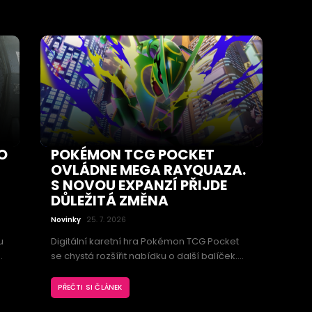
odložení očekávaného režimu All Random
One Site: Replication.
 i
O
POKÉMON TCG POCKET
OVLÁDNE MEGA RAYQUAZA.
S NOVOU EXPANZÍ PŘIJDE
DŮLEŽITÁ ZMĚNA
Novinky
25. 7. 2026
u
Digitální karetní hra Pokémon TCG Pocket
se chystá rozšířit nabídku o další balíček.
Expanzi Ruler of the Skies povede Mega
ý
Rayquaza, vedle nových karet však přinese
PŘEČTI SI ČLÁNEK
vý
také změny, které ovlivní otevírání balíčků a