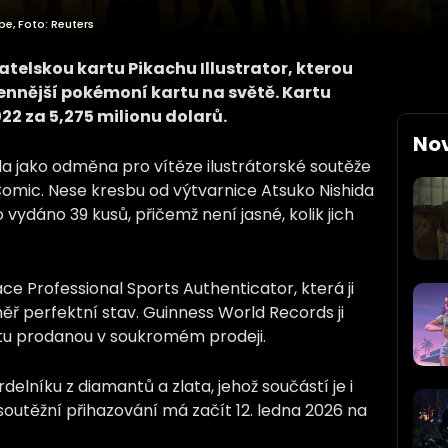
e, Foto: Reuters
atelskou kartu Pikachu Illustrator, kterou
ennější pokémoní kartu na světě. Kartu
022 za 5,275 milionu dolarů.
No
kla jako odměna pro vítěze ilustrátorské soutěže
ic. Nese kresbu od výtvarnice Atsuko Nishida
vydáno 39 kusů, přičemž není jasné, kolik jich
 Professional Sports Authenticator, která ji
ř perfektní stav. Guinness World Records ji
rtu prodanou v soukromém prodeji.
delníku z diamantů a zlata, jehož součástí je i
soutěžní přihazování má začít 12. ledna 2026 na