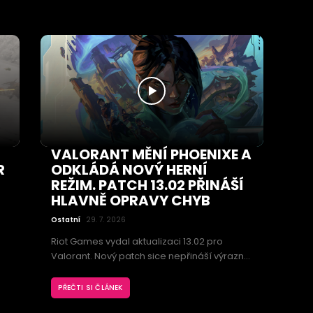
VALORANT MĚNÍ PHOENIXE A
R
ODKLÁDÁ NOVÝ HERNÍ
REŽIM. PATCH 13.02 PŘINÁŠÍ
HLAVNĚ OPRAVY CHYB
Ostatní
29. 7. 2026
Riot Games vydal aktualizaci 13.02 pro
Valorant. Nový patch sice nepřináší výrazné
změny herní mety, přesto obsahuje
důležitou úpravu oblíbeného agenta
PŘEČTI SI ČLÁNEK
Phoenixe. Fanoušky navíc zklamalo