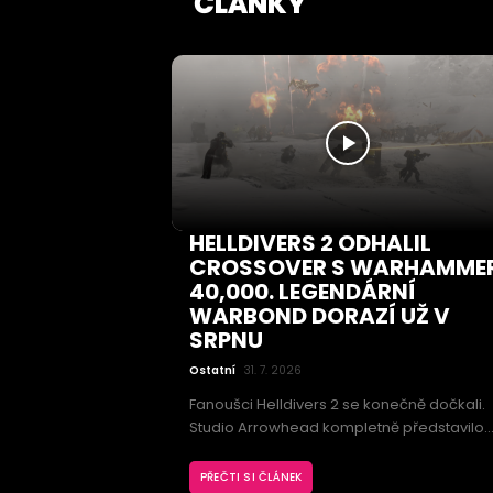
ČLÁNKY
HELLDIVERS 2 ODHALIL
CROSSOVER S WARHAMME
40,000. LEGENDÁRNÍ
WARBOND DORAZÍ UŽ V
SRPNU
Ostatní
31. 7. 2026
Fanoušci Helldivers 2 se konečně dočkali.
Studio Arrowhead kompletně představilo
dlouho očekávaný crossover s univerzem
Warhammer 40,000, který přinese nový
PŘEČTI SI ČLÁNEK