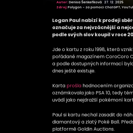
Autor:
Denisa Šenkeříková
27. 12. 2025
Zdroj:
Polygon - za pomoci ChatGPT, YouTub
Logan Paul nabízí k prodeji sběr
označuje za nejvzácnější a nejc
podle svých slov koupil v roce 2
Jde o kartu z roku 1998, která vzni
pořádané magazínem CoroCoro Com
a podle dostupných informací bylo 
dnes ještě existuje.
Karta
prošla
hodnocením organizace
oznámkovala jako PSA 10, tedy témě
uvádí jako nejdražší pokémoní ka
Paul si kartu nechal zasadit do náhr
diamantový a zlatý Poké Ball. Před
platformě Goldin Auctions.