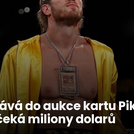
ává do aukce kartu P
 čeká miliony dolarů