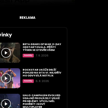
REKLAMA
vinky
BETA GEARS OF WAR: E-DAY
ODSTARTOVALA. PŘÍŠTÍ
TÝDEN SE OTEVŘE VŠEM
7. 8. 2026
Novinky
ROCKSTAR UKÁŽE DELŠÍ
POHLED NA GTA VI. NEJDŘÍV
HO ODVYSÍLÁ NETFLIX
6. 8. 2026
Novinky
HALO: CAMPAIGN EVOLVED
ÚDAJNĚ PROVÁZELY VELKÉ
PROBLÉMY. VÝVOJ MĚL
POHŘBÍT I NOVÝ
MULTIPLAYER