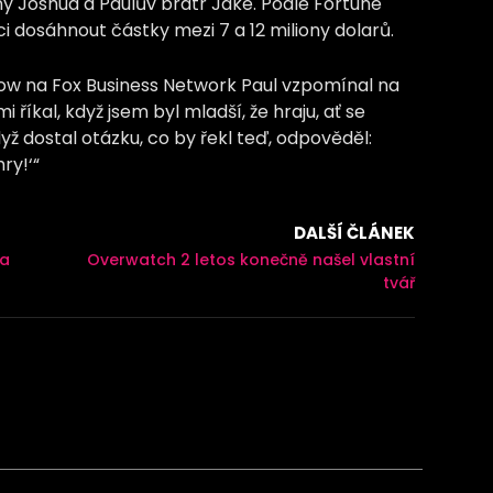
ny Joshua a Paulův bratr Jake. Podle Fortune
i dosáhnout částky mezi 7 a 12 miliony dolarů.
ow na Fox Business Network Paul vzpomínal na
i říkal, když jsem byl mladší, že hraju, ať se
ž dostal otázku, co by řekl teď, odpověděl:
hry!‘“
DALŠÍ ČLÁNEK
 a
Overwatch 2 letos konečně našel vlastní
tvář