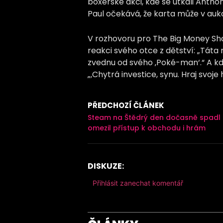
boxerské akci, kde se utkali Antho
Paul očekává, že karta může v aukc
V rozhovoru pro The Big Money Sh
reakci svého otce z dětství: „Táta m
zvednu od svého ‚Poké-man‘.“ A kdy
„‚Chytrá investice, synu. Hraj svoje 
PŘEDCHOZÍ ČLÁNEK
Steam na Štědrý den dočasně spadl
omezil přístup k obchodu i hrám
DISKUZE:
Přihlásit zanechat komentář