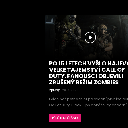
Legendary Warbond nazvaný Castellan's
Creed. Hráči se mohou těšit na ikonické
zbraně, nové zbroje, kosmetické předměty
stratagem inspirovaný elitními jednotkami
Cadian Kasrkin.
PO 15 LETECH VYŠLO NAJEV
VELKÉ TAJEMSTVÍ CALL OF
DUTY. FANOUŠCI OBJEVILI
ZRUŠENÝ REŽIM ZOMBIES
Zprávy
28. 7. 2026
I více než patnáct let po vydání prvního díl
Call of Duty: Black Ops dokáže legendární
střílečka překvapit. Fanoušci totiž odhalili
dosud neznámý herní režim Zombies, kter
PŘEČTI SI ČLÁNEK
se do finální verze nikdy nedostal. Nehoto