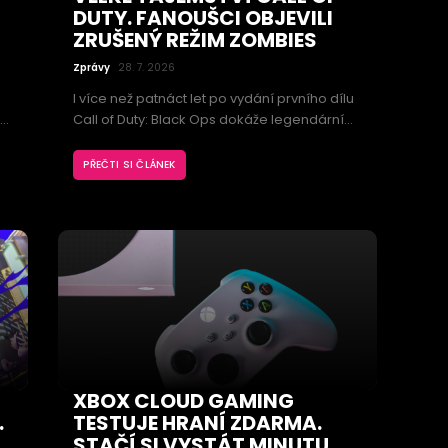
DUTY. FANOUŠCI OBJEVILI
ZRUŠENÝ REŽIM ZOMBIES
Zprávy
28. 7. 2026
I více než patnáct let po vydání prvního dílu
né
Call of Duty: Black Ops dokáže legendární
střílečka překvapit. Fanoušci totiž odhalili
dosud neznámý herní režim Zombies, který
PŘEČTI SI ČLÁNEK
se do finální verze nikdy nedostal. Nehotový
projekt ukazuje, že studio Treyarch
experimentovalo s výrazně odlišným
pojetím boje proti nemrtvým.
XBOX CLOUD GAMING
.
TESTUJE HRANÍ ZDARMA.
STAČÍ SI VYSTÁT MINUTU