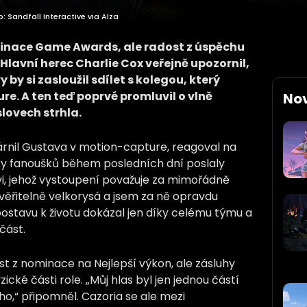
Sandfall Interactive via Alza
minace Game Awards, ale radost z úspěchu
Hlavní herec Charlie Cox veřejně upozornil,
by si zasloužil sdílet s kolegou, který
re. A ten teď poprvé promluvil o vlně
No
lovech strhla.
árnil Gustava v motion-capture, reagoval na
vky fanoušků během posledních dní poslaly
i, jehož vystoupení považuje za mimořádně
uvěřitelně velkorysá a jsem za ně opravdu
 postavu k životu dokázal jen díky celému týmu a
část.
dost z nominace na Nejlepší výkon, ale zásluhy
ické části role. „Můj hlas byl jen jednou částí
ho,“ připomněl. Cazoria se ale mezi