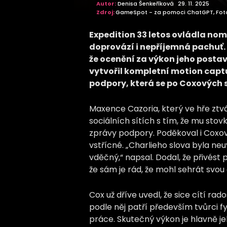
Autor:
Denisa Šenkeříková
29. 11. 2025
Zdroj:
GameSpot - za pomoci ChatGPT, Foto: 
Expedition 33 letos ovládla no
doprovází i nepříjemná pachuť. 
že ocenění za výkon jeho postavy 
vytvořil kompletní motion captu
podpory, která se po Coxových s
Maxence Cazoria, který ve hře ztv
sociálních sítích s tím, že mu sto
zprávy podpory. Poděkoval i Coxov
vstřícné. „Charlieho slova byla ne
vděčný,“ napsal. Dodal, že přivést
že sám je rád, že mohl sehrát svou 
Cox už dříve uvedl, že sice cítí ra
podle něj patří především tvůrci fyz
práce. Skutečný výkon je hlavně je