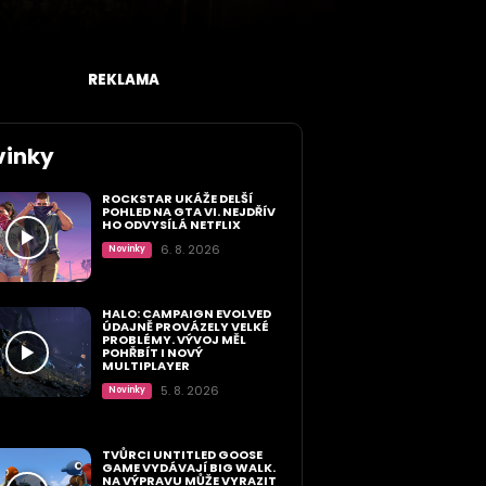
REKLAMA
vinky
ROCKSTAR UKÁŽE DELŠÍ
POHLED NA GTA VI. NEJDŘÍV
HO ODVYSÍLÁ NETFLIX
6. 8. 2026
Novinky
HALO: CAMPAIGN EVOLVED
ÚDAJNĚ PROVÁZELY VELKÉ
PROBLÉMY. VÝVOJ MĚL
POHŘBÍT I NOVÝ
MULTIPLAYER
5. 8. 2026
Novinky
TVŮRCI UNTITLED GOOSE
GAME VYDÁVAJÍ BIG WALK.
NA VÝPRAVU MŮŽE VYRAZIT