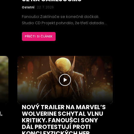
Ostatní
22. 7. 2026
Fanoušci Zaklínače se konečně dočkali.
Studio CD Projekt potvrdilo, že třetí datadisk
The Witcher 3: Wild Hunt – Songs of the Past
představí během zahajovacího večera
PŘEČTI SI ČLÁNEK
gamescomu 2026. Rozšíření dorazí v
.
příštím roce a vrátí hráče do role Geralta z
Rivie.
NOVÝ TRAILER NA MARVEL’S
.
WOLVERINE SCHYTAL VLNU
KRITIKY. FANOUŠCI SONY
DÁL PROTESTUJÍ PROTI
KONCI FYZICKÝCH HER