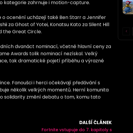
ato kategorie zahrnuje i motion-capture.
 o ocenění ucházejí také Ben Starr a Jennifer
Ishii za Ghost of Yotei, Konatsu Kato za Silent Hill
d the Great Circle.
rdních dvanáct nominací, včetně hlavní ceny za
i Game Awards tolik nominací nezískal. Velký
ace, tak dramatické pojetí příběhu a výrazné
ince. Fanoušci i herci očekávají předávání s
libuje několik velkých momentů. Herní komunita
to solidarity změní debatu o tom, komu tato
DALŠÍ ČLÁNEK
Fortnite vstupuje do 7. kapitoly s