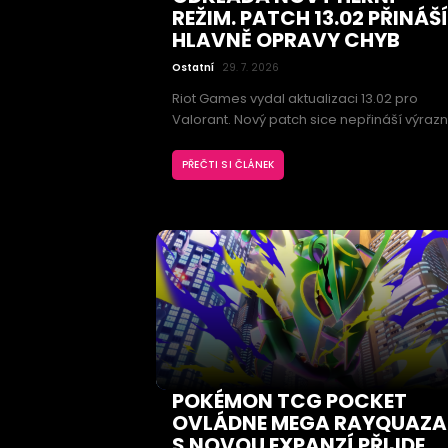
REŽIM. PATCH 13.02 PŘINÁŠÍ
HLAVNĚ OPRAVY CHYB
Ostatní
29. 7. 2026
Riot Games vydal aktualizaci 13.02 pro
Valorant. Nový patch sice nepřináší výraz
změny herní mety, přesto obsahuje
důležitou úpravu oblíbeného agenta
PŘEČTI SI ČLÁNEK
Phoenixe. Fanoušky navíc zklamalo
odložení očekávaného režimu All Random
One Site: Replication.
POKÉMON TCG POCKET
OVLÁDNE MEGA RAYQUAZA
S NOVOU EXPANZÍ PŘIJDE