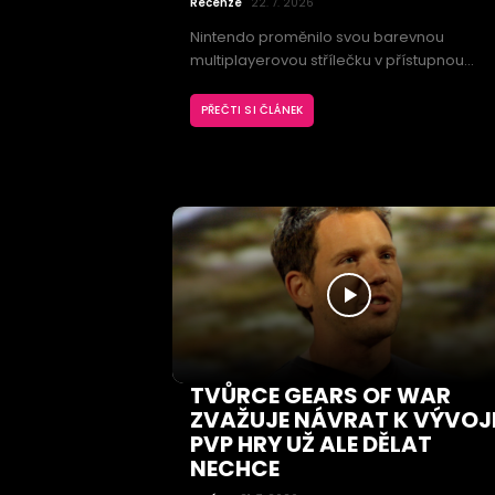
Recenze
22. 7. 2026
Nintendo proměnilo svou barevnou
multiplayerovou střílečku v přístupnou
výpravu za kořistí. Splatoon Raiders nabízí
svižné souboje, široké možnosti úprav a
PŘEČTI SI ČLÁNEK
zábavné experimentování s výbavou.
Opakující se mise a skromný příběh však
nedokážou naplno využít osobitý svět série
TVŮRCE GEARS OF WAR
ZVAŽUJE NÁVRAT K VÝVOJI
PVP HRY UŽ ALE DĚLAT
NECHCE