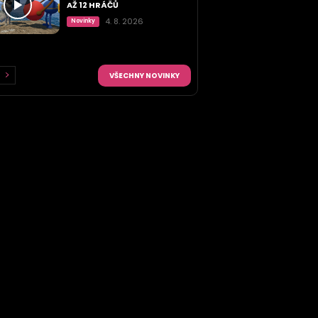
AŽ 12 HRÁČŮ
4. 8. 2026
Novinky
VŠECHNY NOVINKY