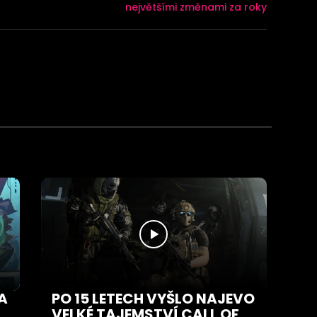
největšími změnami za roky
A
PO 15 LETECH VYŠLO NAJEVO
VELKÉ TAJEMSTVÍ CALL OF