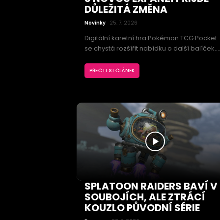
DŮLEŽITÁ ZMĚNA
Novinky
25. 7. 2026
Digitální karetní hra Pokémon TCG Pocket
se chystá rozšířit nabídku o další balíček.
Expanzi Ruler of the Skies povede Mega
Rayquaza, vedle nových karet však přines
PŘEČTI SI ČLÁNEK
také změny, které ovlivní otevírání balíčků
sestavování herních sad.
SPLATOON RAIDERS BAVÍ V
SOUBOJÍCH, ALE ZTRÁCÍ
KOUZLO PŮVODNÍ SÉRIE