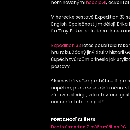
nominovanými
neobjevil
, ačkoli t
V herecké sestavě Expedition 33 se
English. Společnost jim dělají Erika 
f a Troy Baker za Indiana Jones an
Expedition 33
letos posbírala reko
hru roku. Žádný jiný titul v histori
úspěch tvůrcům přinesla jak styliz
postavy.
Slavnostní večer proběhne 11. pros
napětím, protože letošní ročník s
zároveň sleduje, zda otevřené ges
ocenění skutečně patří.
PŘEDCHOZÍ ČLÁNEK
Death Stranding 2 může mířit na PC