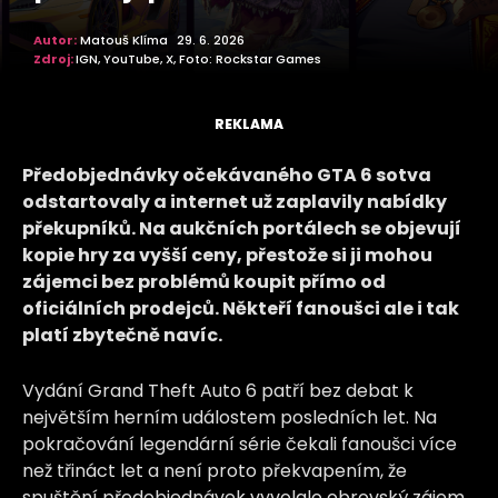
Autor:
Matouš Klíma
29. 6. 2026
Zdroj:
IGN, YouTube, X, Foto: Rockstar Games
REKLAMA
Předobjednávky očekávaného GTA 6 sotva
odstartovaly a internet už zaplavily nabídky
překupníků. Na aukčních portálech se objevují
kopie hry za vyšší ceny, přestože si ji mohou
zájemci bez problémů koupit přímo od
oficiálních prodejců. Někteří fanoušci ale i tak
platí zbytečně navíc.
Vydání Grand Theft Auto 6 patří bez debat k
největším herním událostem posledních let. Na
pokračování legendární série čekali fanoušci více
než třináct let a není proto překvapením, že
spuštění předobjednávek vyvolalo obrovský zájem.