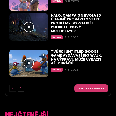
6. 8. 2026
Novinky
HALO: CAMPAIGN EVOLVED
ÚDAJNĚ PROVÁZELY VELKÉ
PROBLÉMY. VÝVOJ MĚL
POHŘBÍT I NOVÝ
MULTIPLAYER
5. 8. 2026
Novinky
TVŮRCI UNTITLED GOOSE
GAME VYDÁVAJÍ BIG WALK.
NA VÝPRAVU MŮŽE VYRAZIT
AŽ 12 HRÁČŮ
4. 8. 2026
Novinky
VŠECHNY NOVINKY
NEJČTENĚJŠÍ