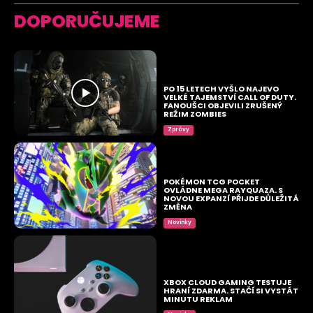
DOPORUČUJEME
PO 15 LETECH VYŠLO NAJEVO
VELKÉ TAJEMSTVÍ CALL OF DUTY.
FANOUŠCI OBJEVILI ZRUŠENÝ
REŽIM ZOMBIES
Zprávy
POKÉMON TCG POCKET
OVLÁDNE MEGA RAYQUAZA. S
NOVOU EXPANZÍ PŘIJDE DŮLEŽITÁ
ZMĚNA
Novinky
XBOX CLOUD GAMING TESTUJE
HRANÍ ZDARMA. STAČÍ SI VYSTÁT
MINUTU REKLAM