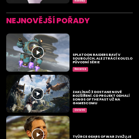
Novinky
NEJNOVĚJŠÍ POŘADY
SPLATOON RAIDERS BAVÍ V
SOUBOJÍCH, ALE ZTRÁCÍ KOUZLO
PŮVODNÍ SÉRIE
Recenze
ZAKLÍNAČ 3 DOSTANE NOVÉ
ROZŠÍŘENÍ. CD PROJEKT ODHALÍ
SONGS OF THE PAST UŽ NA
GAMESCOMU
Ostatní
TVŮRCE GEARS OF WAR ZVAŽUJE