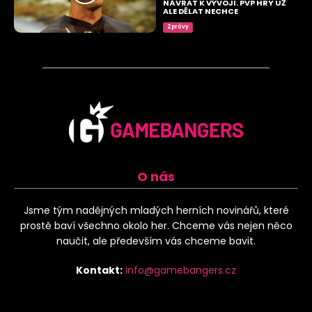
NÁVRAT K VÝVOJI. PVP HRY UŽ
ALE DĚLAT NECHCE
Zprávy
O nás
Jsme tým nadějných mladých herních novinářů, které
prostě baví všechno okolo her. Chceme vás nejen něco
naučit, ale především vás chceme bavit.
Kontakt:
info@gamebangers.cz