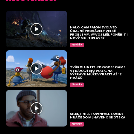
HALO: CAMPAIGN EVOLVED
ÚDAJNĚ PROVÁZELY VELKÉ
PROBLÉMY. VÝVOJ MĚL POHŘBÍT I
NOVÝ MULTIPLAYER
Novinky
TVŮRCI UNTITLED GOOSE GAME
VYDÁVAJÍ BIG WALK. NA
VÝPRAVU MŮŽE VYRAZIT AŽ 12
HRÁČŮ
Novinky
SILENT HILL TOWNFALL ZAVEDE
HRÁČE DO MLHAVÉHO SKOTSKA
Novinky