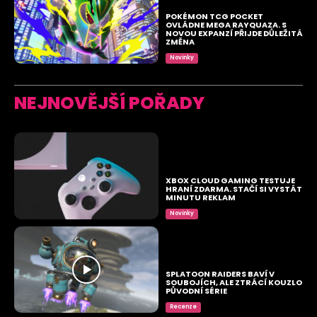
POKÉMON TCG POCKET
OVLÁDNE MEGA RAYQUAZA. S
NOVOU EXPANZÍ PŘIJDE DŮLEŽITÁ
ZMĚNA
Novinky
NEJNOVĚJŠÍ POŘADY
XBOX CLOUD GAMING TESTUJE
HRANÍ ZDARMA. STAČÍ SI VYSTÁT
MINUTU REKLAM
Novinky
SPLATOON RAIDERS BAVÍ V
SOUBOJÍCH, ALE ZTRÁCÍ KOUZLO
PŮVODNÍ SÉRIE
Recenze