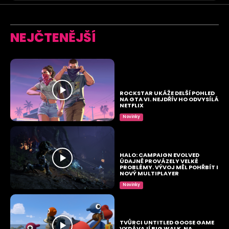
NEJČTENĚJŠÍ
ROCKSTAR UKÁŽE DELŠÍ POHLED
NA GTA VI. NEJDŘÍV HO ODVYSÍLÁ
NETFLIX
Novinky
HALO: CAMPAIGN EVOLVED
ÚDAJNĚ PROVÁZELY VELKÉ
PROBLÉMY. VÝVOJ MĚL POHŘBÍT I
NOVÝ MULTIPLAYER
Novinky
TVŮRCI UNTITLED GOOSE GAME
VYDÁVAJÍ BIG WALK. NA