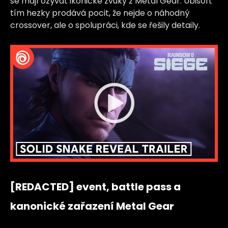
se mají ozývat ikonické zvuky z Metal Gear. Ubisoft
tím hezky prodává pocit, že nejde o náhodný
crossover, ale o spolupráci, kde se řešily detaily.
[REDACTED] event, battle pass a
kanonické zařazení Metal Gear