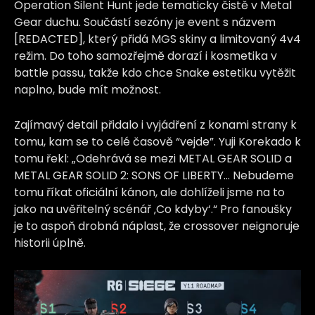
Operation Silent Hunt jede tematicky čistě v Metal
Gear duchu. Součástí sezóny je event s názvem
[REDACTED], který přidá MGS skiny a limitovaný 4v4
režim. Do toho samozřejmě dorazí i kosmetika v
battle passu, takže kdo chce Snake estetiku vytěžit
naplno, bude mít možnost.
Zajímavý detail přidalo i vyjádření z konami strany k
tomu, kam se to celé časově “vejde”. Yuji Korekado k
tomu řekl: „Odehrává se mezi METAL GEAR SOLID a
METAL GEAR SOLID 2: SONS OF LIBERTY… Nebudeme
tomu říkat oficiální kánon, ale dohlíželi jsme na to
jako na uvěřitelný scénář ‚Co kdyby‘.“ Pro fanoušky
je to aspoň drobná náplast, že crossover neignoruje
historii úplně.