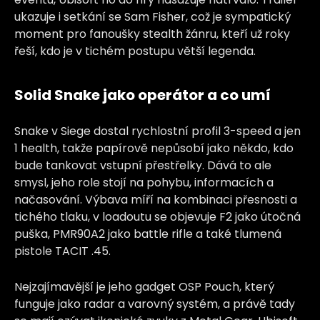
ukazuje i setkání se Sam Fisher, což je sympatický
moment pro fanoušky stealth žánru, kteří už roky
řeší, kdo je v tichém postupu větší legenda.
Solid Snake jako operátor a co umí
Snake v Siege dostal rychlostní profil 3-speed a jen
1 health, takže papírově nepůsobí jako někdo, kdo
bude tankovat vstupní přestřelky. Dává to ale
smysl, jeho role stojí na pohybu, informacích a
načasování. Výbava míří na kombinaci přesnosti a
tichého tlaku, v loadoutu se objevuje F2 jako útočná
puška, PMR90A2 jako battle rifle a také tlumená
pistole TACIT .45.
Nejzajímavější je jeho gadget OSP Pouch, který
funguje jako radar a varovný systém, a právě tady