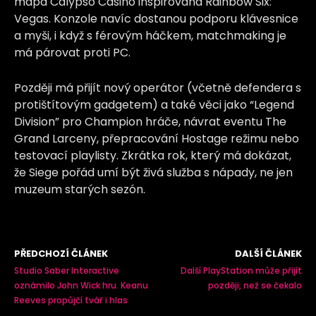
mapa Calypso Casino inspirovaná Rainbow Six:
Vegas. Konzole navíc dostanou podporu klávesnice
a myši, i když s férovým háčkem, matchmaking je
má párovat proti PC.
Později má přijít nový operátor (včetně defendera s
protištítovým gadgetem) a také věci jako “Legend
Division” pro Champion hráče, návrat eventu The
Grand Larceny, přepracování Hostage režimu nebo
testovací playlisty. Zkrátka rok, který má dokázat,
že Siege pořád umí být živá služba s nápady, ne jen
muzeum starých sezón.
PŘEDCHOZÍ ČLÁNEK
DALŠÍ ČLÁNEK
Studio Saber Interactive
Další PlayStation může přijít
oznámilo John Wick hru. Keanu
později, než se čekalo
Reeves propůjčí tvář i hlas