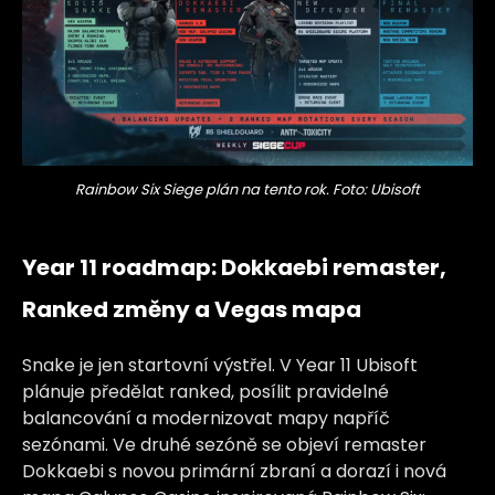
Rainbow Six Siege plán na tento rok. Foto: Ubisoft
Year 11 roadmap: Dokkaebi remaster,
Ranked změny a Vegas mapa
Snake je jen startovní výstřel. V Year 11 Ubisoft
plánuje předělat ranked, posílit pravidelné
balancování a modernizovat mapy napříč
sezónami. Ve druhé sezóně se objeví remaster
Dokkaebi s novou primární zbraní a dorazí i nová