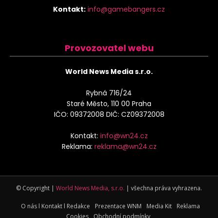
Kontakt:
info@gamebangers.cz
Provozovatel webu
World News Media s.r.o.
Rybná 716/24
Staré Město, 110 00 Praha
IČO: 09372008 DIČ: CZ09372008
Kontakt:
info@wn24.cz
Reklama:
reklama@wn24.cz
© Copyright |
World News Media, s.r.o.
| všechna práva vyhrazena.
O nás l Kontakt l Redakce
Prezentace WNM
Media Kit
Reklama
Cookies
Obchodní podmínky