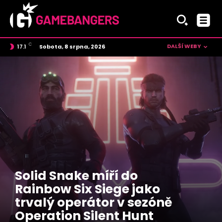
C
DALŠÍ WEBY
Sobota, 8 srpna, 2026
17.1
Czech
Solid Snake míří do
Rainbow Six Siege jako
trvalý operátor v sezóně
Operation Silent Hunt