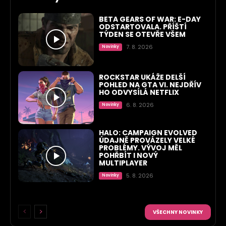
BETA GEARS OF WAR: E-DAY
ODSTARTOVALA. PŘÍŠTÍ
TÝDEN SE OTEVŘE VŠEM
7. 8. 2026
Novinky
ROCKSTAR UKÁŽE DELŠÍ
POHLED NA GTA VI. NEJDŘÍV
HO ODVYSÍLÁ NETFLIX
6. 8. 2026
Novinky
HALO: CAMPAIGN EVOLVED
ÚDAJNĚ PROVÁZELY VELKÉ
PROBLÉMY. VÝVOJ MĚL
POHŘBÍT I NOVÝ
MULTIPLAYER
5. 8. 2026
Novinky
VŠECHNY NOVINKY