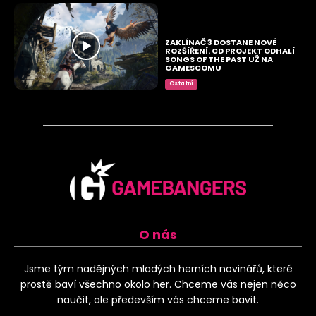
ZAKLÍNAČ 3 DOSTANE NOVÉ
ROZŠÍŘENÍ. CD PROJEKT ODHALÍ
SONGS OF THE PAST UŽ NA
GAMESCOMU
Ostatní
O nás
Jsme tým nadějných mladých herních novinářů, které
prostě baví všechno okolo her. Chceme vás nejen něco
naučit, ale především vás chceme bavit.