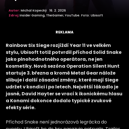
Autor:
Michal Kopecký
16. 2. 2026
Zdroj:
Insider Gaming, TheGamer, YouTube. Foto: Ubisoft
REKLAMA
Rainbow Six Siege rozjíždí Year 11 ve velkém
stylu, Ubisoft totiž potvrdil příchod Solid Snake
jako plnohodnotného operátora, ne jen
kosmetiky. Nová sezóna Operation Silent Hunt
startuje 3. března a kromě Metal Gear nálože
slibuje i další zásadní změny, které mají Siege
udržet v kondici i po letech. Největší lákadlo je
jasné, David Hayter se vrací k ikonickému hlasu
a Konami dokonce dodalo typické zvukové
efekty série.
Příchod Snake není jednorázová legrácka do
eventu, Ubisoft ho do hry nasazuje natrvalo. Trailer