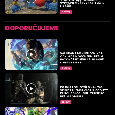
VÝPRAVU MŮŽE VYRAZIT AŽ 12
HRÁČŮ
Novinky
DOPORUČUJEME
VALORANT MĚNÍ PHOENIXE A
ODKLÁDÁ NOVÝ HERNÍ REŽIM.
PATCH 13.02 PŘINÁŠÍ HLAVNĚ
OPRAVY CHYB
Ostatní
PO 15 LETECH VYŠLO NAJEVO
VELKÉ TAJEMSTVÍ CALL OF DUTY.
FANOUŠCI OBJEVILI ZRUŠENÝ
REŽIM ZOMBIES
Zprávy