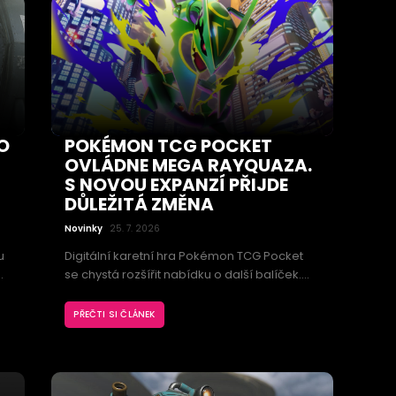
O
POKÉMON TCG POCKET
OVLÁDNE MEGA RAYQUAZA.
S NOVOU EXPANZÍ PŘIJDE
DŮLEŽITÁ ZMĚNA
Novinky
25. 7. 2026
u
Digitální karetní hra Pokémon TCG Pocket
se chystá rozšířit nabídku o další balíček.
Expanzi Ruler of the Skies povede Mega
ý
Rayquaza, vedle nových karet však přinese
PŘEČTI SI ČLÁNEK
vý
také změny, které ovlivní otevírání balíčků a
sestavování herních sad.