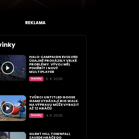
REKLAMA
vinky
HALO: CAMPAIGN EVOLVED
ÚDAJNĚ PROVÁZELY VELKÉ
PROBLÉMY. VÝVOJ MĚL
POHŘBÍT I NOVÝ
MULTIPLAYER
5. 8. 2026
Novinky
TVŮRCI UNTITLED GOOSE
GAME VYDÁVAJÍ BIG WALK.
NA VÝPRAVU MŮŽE VYRAZIT
AŽ 12 HRÁČŮ
4. 8. 2026
Novinky
SILENT HILL TOWNFALL
ZAVEDE HRÁČE DO