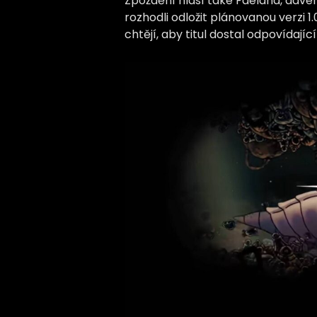
Zpoždění hlásí také Faeland, adven
rozhodli odložit plánovanou verzi 1.0
chtějí, aby titul dostal odpovídajíc