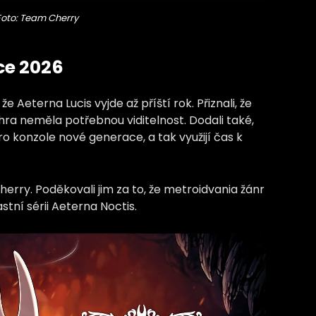
Foto: Team Cherry
ce 2026
Aeterna Lucis vyjde až příští rok. Přiznali, že
h hra neměla potřebnou viditelnost. Dodali také,
pro konzole nové generace, a tak využijí čas k
erry. Poděkovali jim za to, že metroidvania žánr
vlastní sérii Aeterna Noctis.