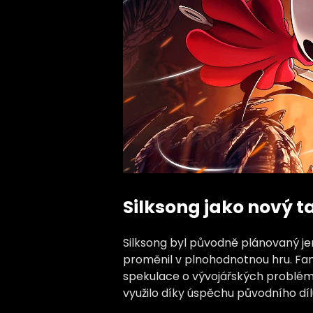
Silksong jako nový t
Silksong byl původně plánovaný jen
proměnil v plnohodnotnou hru. Fan
spekulace o vývojářských problémec
využilo díky úspěchu původního díl