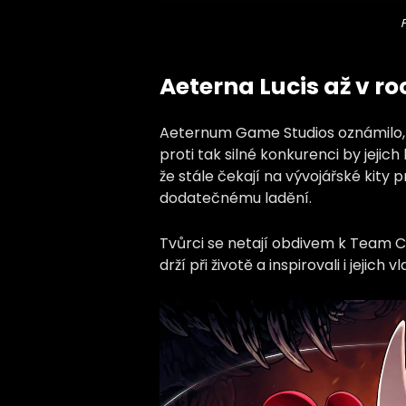
Aeterna Lucis až v ro
Aeternum Game Studios oznámilo, že 
proti tak silné konkurenci by jejic
že stále čekají na vývojářské kity 
dodatečnému ladění.
Tvůrci se netají obdivem k Team Ch
drží při životě a inspirovali i jejich 