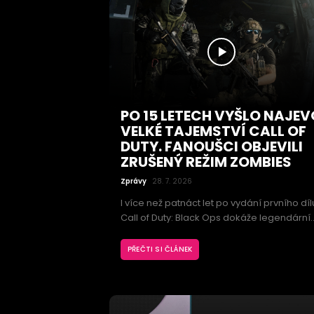
PO 15 LETECH VYŠLO NAJEV
VELKÉ TAJEMSTVÍ CALL OF
DUTY. FANOUŠCI OBJEVILI
ZRUŠENÝ REŽIM ZOMBIES
Zprávy
28. 7. 2026
I více než patnáct let po vydání prvního díl
Call of Duty: Black Ops dokáže legendární
střílečka překvapit. Fanoušci totiž odhalili
dosud neznámý herní režim Zombies, kter
PŘEČTI SI ČLÁNEK
se do finální verze nikdy nedostal. Nehoto
projekt ukazuje, že studio Treyarch
experimentovalo s výrazně odlišným
pojetím boje proti nemrtvým.