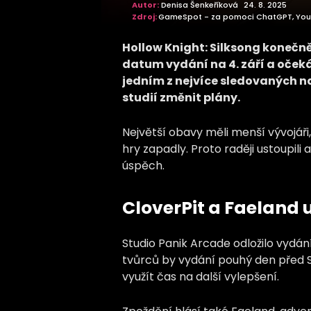
Autor:
Denisa Šenkeříková
24. 8. 2025
Zdroj:
GameSpot - za pomoci ChatGPT, YouT
Hollow Knight: Silksong konečn
datum vydání na 4. září a očeká
jedním z nejvíce sledovaných n
studií změnit plány.
Největší obavy měli menší vývojáři, 
hry zapadly. Proto raději ustoupili 
úspěch.
CloverPit a Faeland u
Studio Panik Arcade odložilo vydání 
tvůrců by vydání pouhý den před Si
využít čas na další vylepšení.