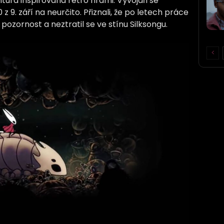
tura inspirovaná retro hrami. Vývojáři se
 z 9. září na neurčito. Přiznali, že po letech práce
í pozornost a neztratil se ve stínu Silksongu.