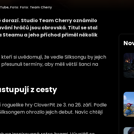
ube, Foto: Foto: Team Cherry
ě dorazí. Studio Team Cherry oznámilo
vání hráčů jsou obrovská. Titul se stal
a Steamu a jeho příchod přiměl několik
No
kteří si uvědomují, že vedle Silksongu by jejich
a přesunuli termíny, aby měli větší šanci na
stupují z cesty
roguelike hry CloverPit ze 3. na 26. září. Podle
lksongem ohrozilo jejich debut. Navíc chtějí