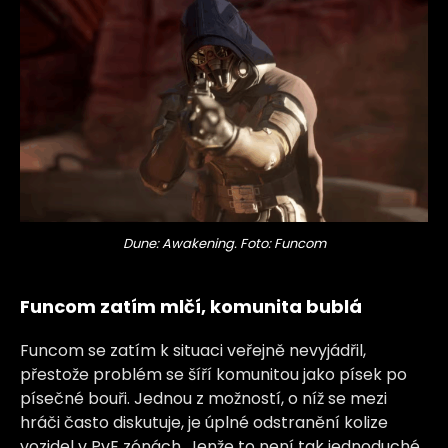
Dune: Awakening. Foto: Funcom
Funcom zatím mlčí, komunita bublá
Funcom se zatím k situaci veřejně nevyjádřil,
přestože problém se šíří komunitou jako písek po
písečné bouři. Jednou z možností, o níž se mezi
hráči často diskutuje, je úplné odstranění kolize
vozidel v PvE zónách. Jenže to není tak jednoduché,