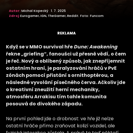
Autor:
Michal Kopecký
1. 7. 2025
Zdroj:
Eurogamer, IGN, TheGamer, Reddit. Foto: Funcom
REKLAMA
Když se v MMO survival hře
Dune: Awakening
řekne „griefing“, fanoušci už přesně vědí, o čem
je řeč. Nový a oblíbený způsob, jak znepříjemnit
ostatním hraní, je paralyzování hráčů v PvE
zónách pomocí přistání s ornithoptérou, a
následné vyvolání písečného červa. Ačkoliv jde
o kreativní zneužití herní mechaniky,
atmosféru Arrakisu tím tahle komunita
posouvá do divokého západu.
Na první pohled jde o drobnost: ve hře již nelze
ostatní hráče přímo zraňovat kolizí vozidel, ale
fyzická interakce zůstala. A právě to teď někteří