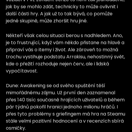
jak by se mohlo zdát, technicky to může ovlivnit i
další části hry. A jak už to tak bývá, co pomůže
jedné skupině, může zhoršit hru jiné.
Někteří však celou situaci berou s nadhledem. Ano,
je to frustrující, když vám někdo přistane na hlavě a
připraví vás o itemy i život. Ale zároveň to možná
trochu vystihuje podstatu Arrakisu, nehostinný svět,
kde o přežití rozhoduje nejen červ, ale i lidská
vypočítavost.
Dune: Awakening se od svého spuštění těší
mimořádnému zájmu. Už první den zaznamenal
přes 140 tisíc současně hrajících uživatelů a během
pár týdnů pokořil hranici jednoho milionu hráčů. I
přes tyto problémy s griefingem má hra na Steamu
stále velmi pozitivní hodnocení a v recenzích sbírá
osmičky.