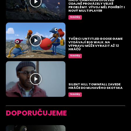
ÚDAJNĚ PROVÁZELY VELKÉ
PROBLÉMY. VÝVOJ MĚL POHŘBÍT I
NOVÝ MULTIPLAYER
Novinky
TVŮRCI UNTITLED GOOSE GAME
VYDÁVAJÍ BIG WALK. NA
VÝPRAVU MŮŽE VYRAZIT AŽ 12
HRÁČŮ
Novinky
SILENT HILL TOWNFALL ZAVEDE
HRÁČE DO MLHAVÉHO SKOTSKA
Novinky
DOPORUČUJEME