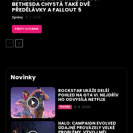
BETHESDA CHYSTÁ TAKÉ DVĚ
PŘEDĚLÁVKY A FALLOUT 5
Zprávy
19. 7. 2026
PŘEČTI SI ČLÁNEK
Novinky
ROCKSTAR UKÁŽE DELŠÍ
POHLED NA GTA VI. NEJDŘÍV
HO ODVYSÍLÁ NETFLIX
6. 8. 2026
Novinky
HALO: CAMPAIGN EVOLVED
ÚDAJNĚ PROVÁZELY VELKÉ
PROBLÉMY. VÝVOJ MĚL