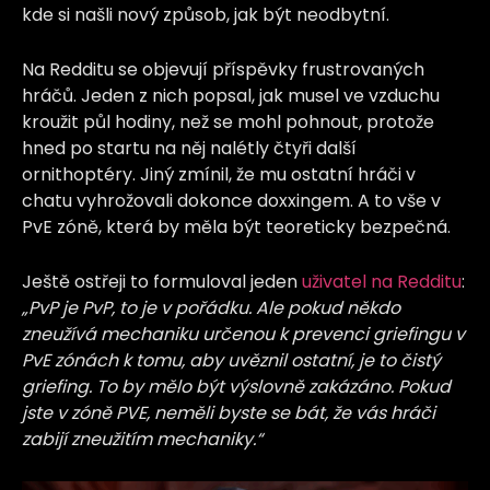
kde si našli nový způsob, jak být neodbytní.
Na Redditu se objevují příspěvky frustrovaných
hráčů. Jeden z nich popsal, jak musel ve vzduchu
kroužit půl hodiny, než se mohl pohnout, protože
hned po startu na něj nalétly čtyři další
ornithoptéry. Jiný zmínil, že mu ostatní hráči v
chatu vyhrožovali dokonce doxxingem. A to vše v
PvE zóně, která by měla být teoreticky bezpečná.
Ještě ostřeji to formuloval jeden
uživatel na Redditu
:
„PvP je PvP, to je v pořádku. Ale pokud někdo
zneužívá mechaniku určenou k prevenci griefingu v
PvE zónách k tomu, aby uvěznil ostatní, je to čistý
griefing. To by mělo být výslovně zakázáno. Pokud
jste v zóně PVE, neměli byste se bát, že vás hráči
zabijí zneužitím mechaniky.“