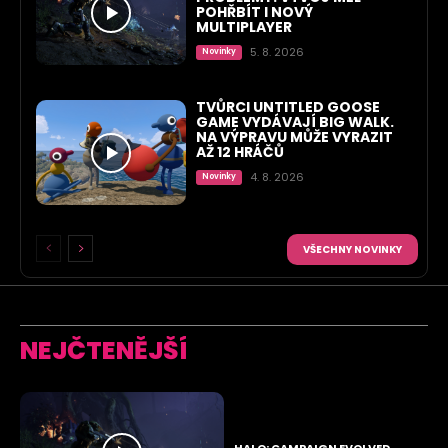
POHŘBÍT I NOVÝ
MULTIPLAYER
5. 8. 2026
Novinky
TVŮRCI UNTITLED GOOSE
GAME VYDÁVAJÍ BIG WALK.
NA VÝPRAVU MŮŽE VYRAZIT
AŽ 12 HRÁČŮ
4. 8. 2026
Novinky
VŠECHNY NOVINKY
NEJČTENĚJŠÍ
HALO: CAMPAIGN EVOLVED