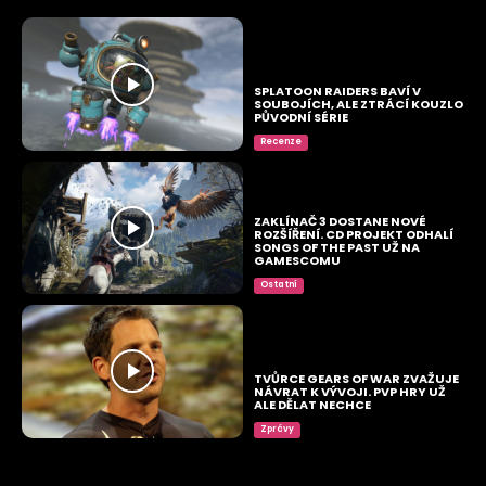
SPLATOON RAIDERS BAVÍ V
SOUBOJÍCH, ALE ZTRÁCÍ KOUZLO
PŮVODNÍ SÉRIE
Recenze
ZAKLÍNAČ 3 DOSTANE NOVÉ
ROZŠÍŘENÍ. CD PROJEKT ODHALÍ
SONGS OF THE PAST UŽ NA
GAMESCOMU
Ostatní
TVŮRCE GEARS OF WAR ZVAŽUJE
NÁVRAT K VÝVOJI. PVP HRY UŽ
ALE DĚLAT NECHCE
Zprávy