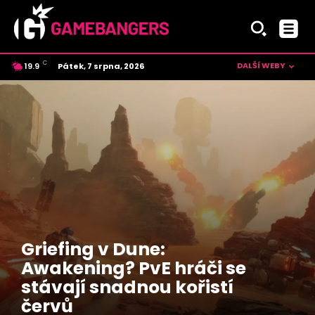
C
DALŠÍ WEBY
Pátek, 7 srpna, 2026
19.9
Czech
Griefing v Dune:
Awakening? PvE hráči se
stávají snadnou kořistí
červů