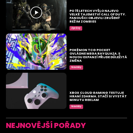
PO 15 LETECH VYŠLO NAJEVO
VELKÉ TAJEMSTVÍ CALL OF DUTY.
FANOUŠCI OBJEVILI ZRUŠENÝ
REŽIM ZOMBIES
Zprávy
POKÉMON TCG POCKET
OVLÁDNE MEGA RAYQUAZA. S
NOVOU EXPANZÍ PŘIJDE DŮLEŽITÁ
ZMĚNA
Novinky
XBOX CLOUD GAMING TESTUJE
HRANÍ ZDARMA. STAČÍ SI VYSTÁT
MINUTU REKLAM
Novinky
NEJNOVĚJŠÍ POŘADY