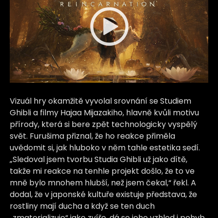
Vizuál hry okamžitě vyvolal srovnání se Studiem
Ghibli a filmy Hajaa Mijazakiho, hlavně kvůli motivu
přírody, která si bere zpět technologicky vyspělý
svět. Furušima přiznal, že ho reakce přiměla
uvědomit si, jak hluboko v něm tahle estetika sedí.
„Sledoval jsem tvorbu Studia Ghibli už jako dítě,
takže mi reakce na tenhle projekt došlo, že to ve
mně bylo mnohem hlubší, než jsem čekal,“ řekl. A
dodal, že v japonské kultuře existuje představa, že
rostliny mají ducha a když se ten duch
„zmaterializuje“ jako zvíře, dá se jeho vzhled i pohyb