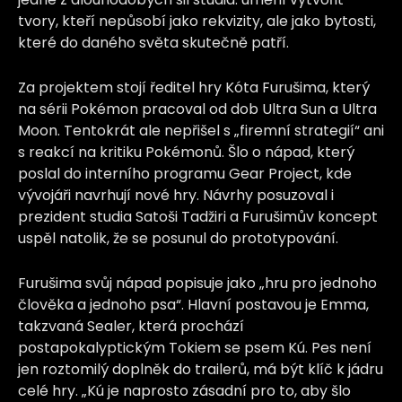
tvory, kteří nepůsobí jako rekvizity, ale jako bytosti,
které do daného světa skutečně patří.
Za projektem stojí ředitel hry Kóta Furušima, který
na sérii Pokémon pracoval od dob Ultra Sun a Ultra
Moon. Tentokrát ale nepřišel s „firemní strategií“ ani
s reakcí na kritiku Pokémonů. Šlo o nápad, který
poslal do interního programu Gear Project, kde
vývojáři navrhují nové hry. Návrhy posuzoval i
prezident studia Satoši Tadžiri a Furušimův koncept
uspěl natolik, že se posunul do prototypování.
Furušima svůj nápad popisuje jako „hru pro jednoho
člověka a jednoho psa“. Hlavní postavou je Emma,
takzvaná Sealer, která prochází
postapokalyptickým Tokiem se psem Kú. Pes není
jen roztomilý doplněk do trailerů, má být klíč k jádru
celé hry. „Kú je naprosto zásadní pro to, aby šlo