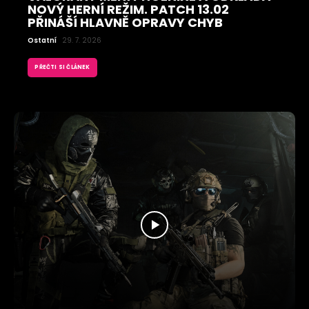
NOVÝ HERNÍ REŽIM. PATCH 13.02
PŘINÁŠÍ HLAVNĚ OPRAVY CHYB
Ostatní
29. 7. 2026
PŘEČTI SI ČLÁNEK