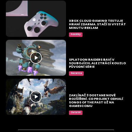
XBOX CLOUD GAMING TESTUJE
HRANÍ ZDARMA. STAČÍ SI VYSTÁT
MINUTU REKLAM
Novinky
SPLATOON RAIDERS BAVÍ V
SOUBOJÍCH, ALE ZTRÁCÍ KOUZLO
PŮVODNÍ SÉRIE
Recenze
ZAKLÍNAČ 3 DOSTANE NOVÉ
ROZŠÍŘENÍ. CD PROJEKT ODHALÍ
SONGS OF THE PAST UŽ NA
GAMESCOMU
Ostatní