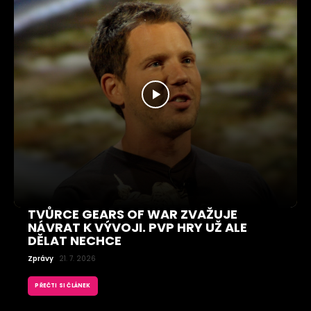
TVŮRCE GEARS OF WAR ZVAŽUJE
NÁVRAT K VÝVOJI. PVP HRY UŽ ALE
DĚLAT NECHCE
Zprávy
21. 7. 2026
PŘEČTI SI ČLÁNEK