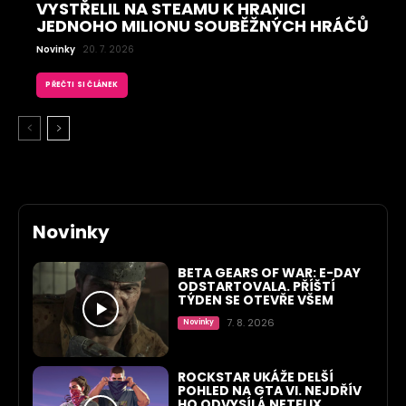
VYSTŘELIL NA STEAMU K HRANICI
JEDNOHO MILIONU SOUBĚŽNÝCH HRÁČŮ
Novinky
20. 7. 2026
PŘEČTI SI ČLÁNEK
Novinky
BETA GEARS OF WAR: E-DAY
ODSTARTOVALA. PŘÍŠTÍ
TÝDEN SE OTEVŘE VŠEM
7. 8. 2026
Novinky
ROCKSTAR UKÁŽE DELŠÍ
POHLED NA GTA VI. NEJDŘÍV
HO ODVYSÍLÁ NETFLIX