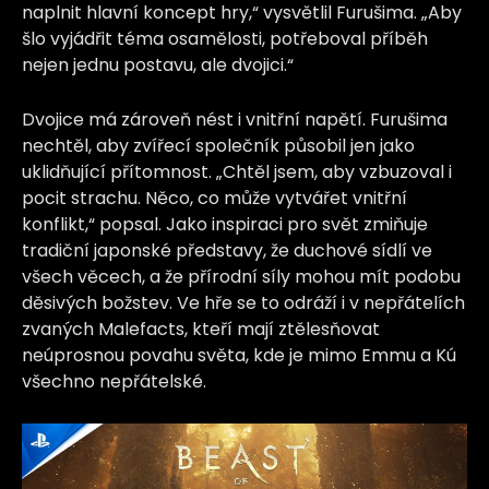
naplnit hlavní koncept hry,“ vysvětlil Furušima. „Aby
šlo vyjádřit téma osamělosti, potřeboval příběh
nejen jednu postavu, ale dvojici.“
Dvojice má zároveň nést i vnitřní napětí. Furušima
nechtěl, aby zvířecí společník působil jen jako
uklidňující přítomnost. „Chtěl jsem, aby vzbuzoval i
pocit strachu. Něco, co může vytvářet vnitřní
konflikt,“ popsal. Jako inspiraci pro svět zmiňuje
tradiční japonské představy, že duchové sídlí ve
všech věcech, a že přírodní síly mohou mít podobu
děsivých božstev. Ve hře se to odráží i v nepřátelích
zvaných Malefacts, kteří mají ztělesňovat
neúprosnou povahu světa, kde je mimo Emmu a Kú
všechno nepřátelské.