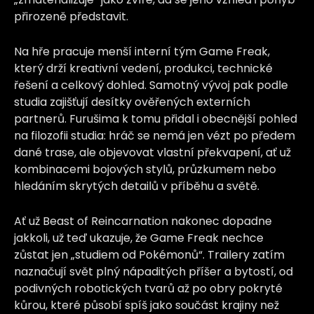
přirozeně představit.
Na hře pracuje menší interní tým Game Freak,
který drží kreativní vedení, produkci, technické
řešení a celkový dohled. Samotný vývoj pak podle
studia zajišťují desítky ověřených externích
partnerů. Furušima k tomu přidal i obecnější pohled
na filozofii studia: hráč se nemá jen vézt po předem
dané trase, ale objevovat vlastní překvapení, ať už
kombinacemi bojových stylů, průzkumem nebo
hledáním skrytých detailů v příběhu a světě.
Ať už Beast of Reincarnation nakonec dopadne
jakkoli, už teď ukazuje, že Game Freak nechce
zůstat jen „studiem od Pokémonů“. Trailery zatím
naznačují svět plný nápaditých příšer a bytostí, od
podivných robotických tvarů až po obry pokryté
kůrou, které působí spíš jako součást krajiny než