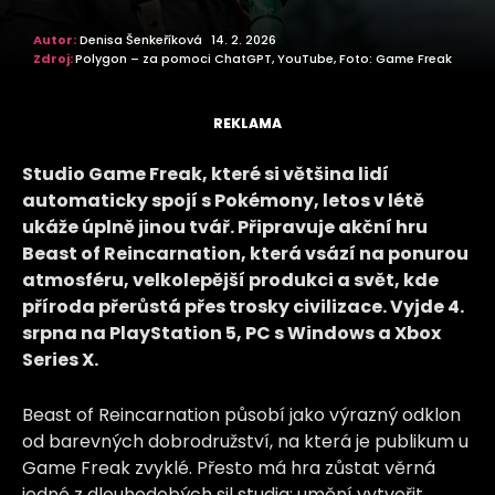
Autor:
Denisa Šenkeříková
14. 2. 2026
Zdroj:
Polygon – za pomoci ChatGPT, YouTube, Foto: Game Freak
REKLAMA
Studio Game Freak, které si většina lidí
automaticky spojí s Pokémony, letos v létě
ukáže úplně jinou tvář. Připravuje akční hru
Beast of Reincarnation, která vsází na ponurou
atmosféru, velkolepější produkci a svět, kde
příroda přerůstá přes trosky civilizace. Vyjde 4.
srpna na PlayStation 5, PC s Windows a Xbox
Series X.
Beast of Reincarnation působí jako výrazný odklon
od barevných dobrodružství, na která je publikum u
Game Freak zvyklé. Přesto má hra zůstat věrná
jedné z dlouhodobých sil studia: umění vytvořit