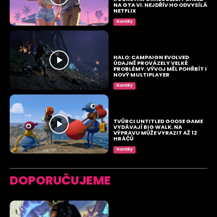
NA GTA VI. NEJDŘÍV HO ODVYSÍLÁ
NETFLIX
Novinky
HALO: CAMPAIGN EVOLVED
ÚDAJNĚ PROVÁZELY VELKÉ
PROBLÉMY. VÝVOJ MĚL POHŘBÍT I
NOVÝ MULTIPLAYER
Novinky
TVŮRCI UNTITLED GOOSE GAME
VYDÁVAJÍ BIG WALK. NA
VÝPRAVU MŮŽE VYRAZIT AŽ 12
HRÁČŮ
Novinky
DOPORUČUJEME