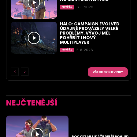
6. 8. 2026
Novinky
HALO: CAMPAIGN EVOLVED
ÚDAJNĚ PROVÁZELY VELKÉ
PROBLÉMY. VÝVOJ MĚL
POHŘBÍT I NOVÝ
MULTIPLAYER
5. 8. 2026
Novinky
VŠECHNY NOVINKY
NEJČTENĚJŠÍ
ROCKSTAR UKÁŽE DELŠÍ POHLED