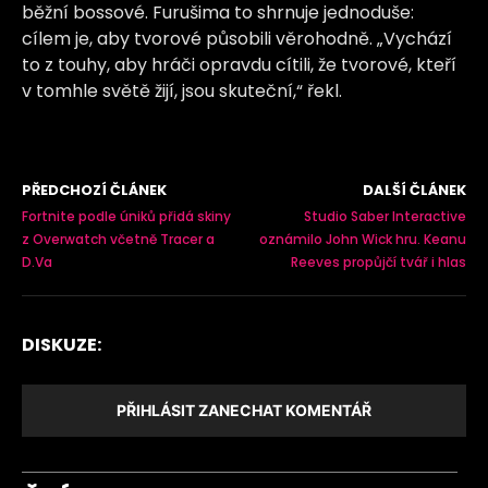
běžní bossové. Furušima to shrnuje jednoduše:
cílem je, aby tvorové působili věrohodně. „Vychází
to z touhy, aby hráči opravdu cítili, že tvorové, kteří
v tomhle světě žijí, jsou skuteční,“ řekl.
PŘEDCHOZÍ ČLÁNEK
DALŠÍ ČLÁNEK
Fortnite podle úniků přidá skiny
Studio Saber Interactive
z Overwatch včetně Tracer a
oznámilo John Wick hru. Keanu
D.Va
Reeves propůjčí tvář i hlas
DISKUZE:
PŘIHLÁSIT ZANECHAT KOMENTÁŘ