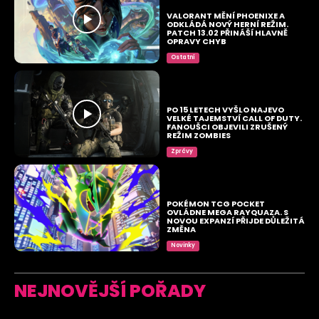
VALORANT MĚNÍ PHOENIXE A
ODKLÁDÁ NOVÝ HERNÍ REŽIM.
PATCH 13.02 PŘINÁŠÍ HLAVNĚ
OPRAVY CHYB
Ostatní
PO 15 LETECH VYŠLO NAJEVO
VELKÉ TAJEMSTVÍ CALL OF DUTY.
FANOUŠCI OBJEVILI ZRUŠENÝ
REŽIM ZOMBIES
Zprávy
POKÉMON TCG POCKET
OVLÁDNE MEGA RAYQUAZA. S
NOVOU EXPANZÍ PŘIJDE DŮLEŽITÁ
ZMĚNA
Novinky
NEJNOVĚJŠÍ POŘADY