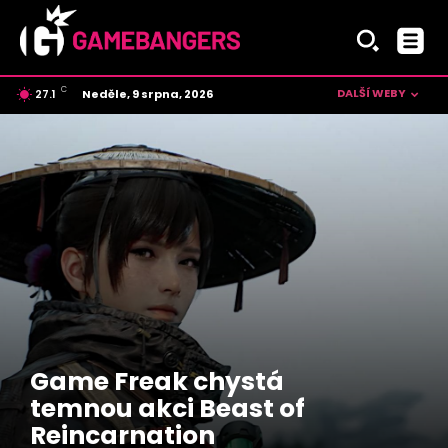
C
DALŠÍ WEBY
Neděle, 9 srpna, 2026
27.1
Czech
Game Freak chystá
temnou akci Beast of
Reincarnation