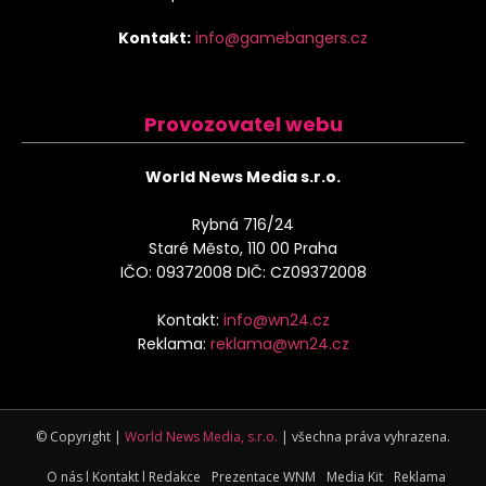
Kontakt:
info@gamebangers.cz
Provozovatel webu
World News Media s.r.o.
Rybná 716/24
Staré Město, 110 00 Praha
IČO: 09372008 DIČ: CZ09372008
Kontakt:
info@wn24.cz
Reklama:
reklama@wn24.cz
© Copyright |
World News Media, s.r.o.
| všechna práva vyhrazena.
O nás l Kontakt l Redakce
Prezentace WNM
Media Kit
Reklama