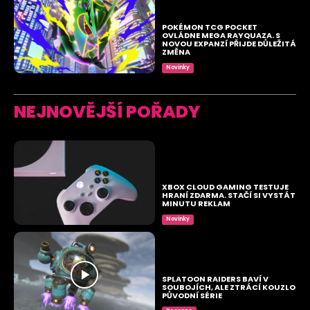
POKÉMON TCG POCKET
OVLÁDNE MEGA RAYQUAZA. S
NOVOU EXPANZÍ PŘIJDE DŮLEŽITÁ
ZMĚNA
Novinky
NEJNOVĚJŠÍ POŘADY
XBOX CLOUD GAMING TESTUJE
HRANÍ ZDARMA. STAČÍ SI VYSTÁT
MINUTU REKLAM
Novinky
SPLATOON RAIDERS BAVÍ V
SOUBOJÍCH, ALE ZTRÁCÍ KOUZLO
PŮVODNÍ SÉRIE