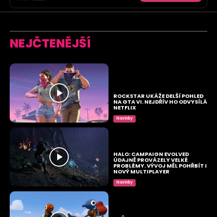
NEJČTENĚJŠÍ
ROCKSTAR UKÁŽE DELŠÍ POHLED
NA GTA VI. NEJDŘÍV HO ODVYSÍLÁ
NETFLIX
Novinky
HALO: CAMPAIGN EVOLVED
ÚDAJNĚ PROVÁZELY VELKÉ
PROBLÉMY. VÝVOJ MĚL POHŘBÍT I
NOVÝ MULTIPLAYER
Novinky