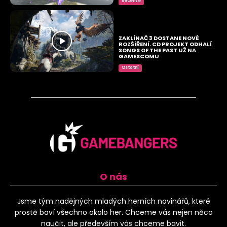
Recenze
ZAKLÍNAČ 3 DOSTANE NOVÉ
ROZŠÍŘENÍ. CD PROJEKT ODHALÍ
SONGS OF THE PAST UŽ NA
GAMESCOMU
Ostatní
O nás
Jsme tým nadějných mladých herních novinářů, které
prostě baví všechno okolo her. Chceme vás nejen něco
naučit, ale především vás chceme bavit.