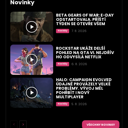
Novinky
BETA GEARS OF WAR: E-DAY
ODSTARTOVALA. PŘÍŠTÍ
TÝDEN SE OTEVŘE VŠEM
7. 8. 2026
Novinky
ROCKSTAR UKÁŽE DELŠÍ
POHLED NA GTA VI. NEJDŘÍV
HO ODVYSÍLÁ NETFLIX
6. 8. 2026
Novinky
HALO: CAMPAIGN EVOLVED
ÚDAJNĚ PROVÁZELY VELKÉ
PROBLÉMY. VÝVOJ MĚL
POHŘBÍT I NOVÝ
MULTIPLAYER
5. 8. 2026
Novinky
VŠECHNY NOVINKY