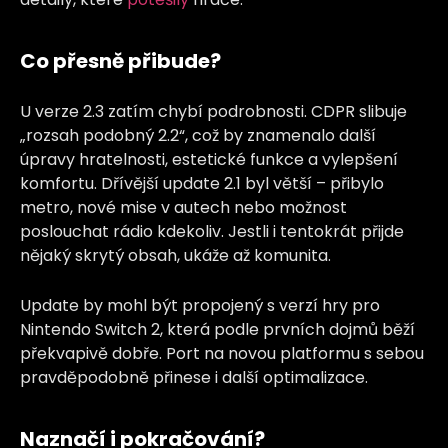
Co přesně přibude?
U verze 2.3 zatím chybí podrobnosti. CDPR slibuje
„rozsah podobný 2.2“, což by znamenalo další
úpravy hratelnosti, estetické funkce a vylepšení
komfortu. Dřívější update 2.1 byl větší – přibylo
metro, nové mise v autech nebo možnost
poslouchat rádio kdekoliv. Jestli i tentokrát přijde
nějaký skrytý obsah, ukáže až komunita.
Update by mohl být propojený s verzí hry pro
Nintendo Switch 2, která podle prvních dojmů běží
překvapivě dobře. Port na novou platformu s sebou
pravděpodobně přinese i další optimalizace.
Naznačí i pokračování?