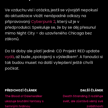
Ve vzduchu visí i otázka, jestli se vývojáři nepokusí
do aktualizace vložit nenápadné odkazy na
připravovaný
Cyberpunk 2
, který už je v
předprodukci. Spekuluje se, že by se děj přesunul
mimo Night City – do uzavřeného Chicaga bez
zákonů.
Do té doby ale platí jediné: CD Projekt RED update
vydá
, až bude „spokojený s výsledkem“. A fanoušci si
tak budou muset na další vylepšení ještě chvíli
počkat.
PŘEDCHOZÍ ČLÁNEK
DALŠÍ ČLÁNEK
The Blood of Dawnwalker
Death Stranding 2 rozšiřuje
ukazuje brutální fantasy s
svět, ale zůstává věrný své
temným hrdinou
zvláštnosti