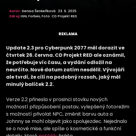
Autor:
Denisa Šenkeříková
23. 6. 2025
Zdroj:
IGN, Forbes, Foto: CD Projekt RED
REKLAMA
Update 2.3 pro Cyberpunk 2077 měl dorazit ve
čtvrtek 26. června. CD Projekt RED ale oznámil,
že potřebuje víc času, a vydání odložil na
neurčito. Nové datum zatím nesdělil. Vývojáři
ale tvrdí, že cílí na podobný rozsah, jaký měl
minulý balíček 2.2.
Verze 2.2 přinesla v prosinci stovku nových
možností přizpůsobení postav, vylepšený fotorežim
s možností přivolat NPC, změnit barvu auta a
Johnny se mohl objevit jako spolujezdec. Nejednalo
se o nové mise, ale spíše o kosmetické a funkční
detaily, které
potěšily
hráče.