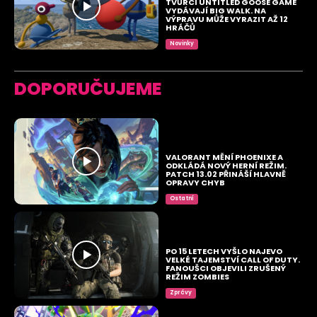
TVŮRCI UNTITLED GOOSE GAME
VYDÁVAJÍ BIG WALK. NA
VÝPRAVU MŮŽE VYRAZIT AŽ 12
HRÁČŮ
Novinky
DOPORUČUJEME
VALORANT MĚNÍ PHOENIXE A
ODKLÁDÁ NOVÝ HERNÍ REŽIM.
PATCH 13.02 PŘINÁŠÍ HLAVNĚ
OPRAVY CHYB
Ostatní
PO 15 LETECH VYŠLO NAJEVO
VELKÉ TAJEMSTVÍ CALL OF DUTY.
FANOUŠCI OBJEVILI ZRUŠENÝ
REŽIM ZOMBIES
Zprávy