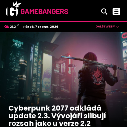
C
DALŠÍ WEBY
Pátek, 7 srpna, 2026
21.2
Czech
Cyberpunk 2077 odkládá
update 2.3. Vývojáři slibují
rozsah jako u verze 2.2