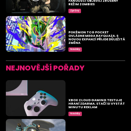
FANOUŠCI OBJEVILI ZRUŠENÝ
REŽIM ZOMBIES
Zprávy
POKÉMON TCG POCKET
OVLÁDNE MEGA RAYQUAZA. S
NOVOU EXPANZÍ PŘIJDE DŮLEŽITÁ
ZMĚNA
Novinky
NEJNOVĚJŠÍ POŘADY
XBOX CLOUD GAMING TESTUJE
HRANÍ ZDARMA. STAČÍ SI VYSTÁT
MINUTU REKLAM
Novinky