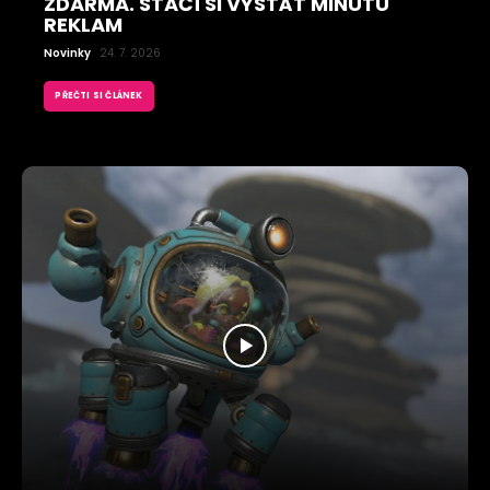
ZDARMA. STAČÍ SI VYSTÁT MINUTU
REKLAM
Novinky
24. 7. 2026
PŘEČTI SI ČLÁNEK