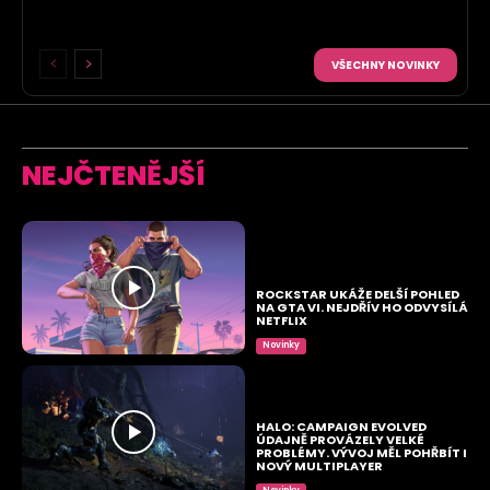
VŠECHNY NOVINKY
NEJČTENĚJŠÍ
ROCKSTAR UKÁŽE DELŠÍ POHLED
NA GTA VI. NEJDŘÍV HO ODVYSÍLÁ
NETFLIX
Novinky
HALO: CAMPAIGN EVOLVED
ÚDAJNĚ PROVÁZELY VELKÉ
PROBLÉMY. VÝVOJ MĚL POHŘBÍT I
NOVÝ MULTIPLAYER