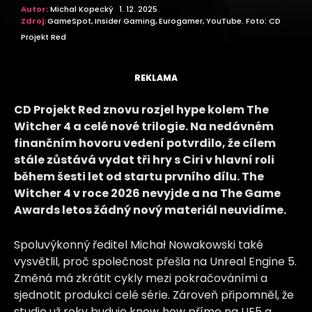
Autor:
Michal Kopecký
1. 12. 2025
Zdroj:
GameSpot, Insider Gaming, Eurogamer, YouTube. Foto: CD
Projekt Red
REKLAMA
CD Projekt Red znovu rozjel hype kolem The
Witcher 4 a celé nové trilogie. Na nedávném
finančním hovoru vedení potvrdilo, že cílem
stále zůstává vydat tři hry s Ciri v hlavní roli
během šesti let od startu prvního dílu. The
Witcher 4 v roce 2026 nevyjde a na The Game
Awards letos žádný nový materiál neuvidíme.
Spoluvýkonný ředitel Michał Nowakowski také
vysvětlil, proč společnost přešla na Unreal Engine 5.
Změná má zkrátit cykly mezi pokračováními a
sjednotit produkci celé série. Zároveň připomněl, že
studio už roky buduje know‑how přímo na UE5 a