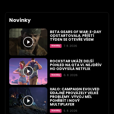
Novinky
BETA GEARS OF WAR: E-DAY
ODSTARTOVALA. PŘÍŠTÍ
TÝDEN SE OTEVŘE VŠEM
7. 8. 2026
Novinky
ROCKSTAR UKÁŽE DELŠÍ
POHLED NA GTA VI. NEJDŘÍV
HO ODVYSÍLÁ NETFLIX
6. 8. 2026
Novinky
HALO: CAMPAIGN EVOLVED
ÚDAJNĚ PROVÁZELY VELKÉ
PROBLÉMY. VÝVOJ MĚL
POHŘBÍT I NOVÝ
MULTIPLAYER
5. 8. 2026
Novinky