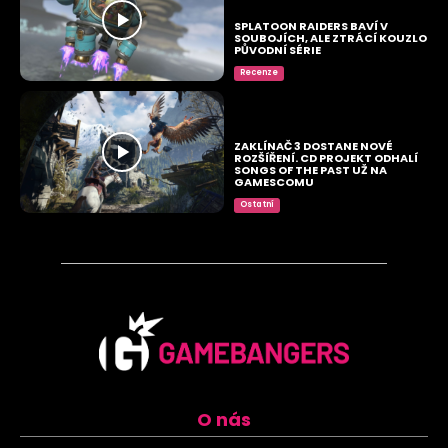
SPLATOON RAIDERS BAVÍ V
SOUBOJÍCH, ALE ZTRÁCÍ KOUZLO
PŮVODNÍ SÉRIE
Recenze
ZAKLÍNAČ 3 DOSTANE NOVÉ
ROZŠÍŘENÍ. CD PROJEKT ODHALÍ
SONGS OF THE PAST UŽ NA
GAMESCOMU
Ostatní
O nás