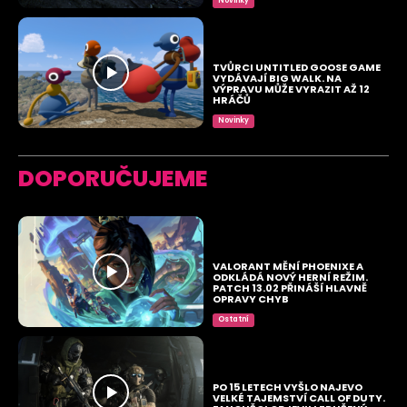
Novinky
TVŮRCI UNTITLED GOOSE GAME
VYDÁVAJÍ BIG WALK. NA
VÝPRAVU MŮŽE VYRAZIT AŽ 12
HRÁČŮ
Novinky
DOPORUČUJEME
VALORANT MĚNÍ PHOENIXE A
ODKLÁDÁ NOVÝ HERNÍ REŽIM.
PATCH 13.02 PŘINÁŠÍ HLAVNĚ
OPRAVY CHYB
Ostatní
PO 15 LETECH VYŠLO NAJEVO
VELKÉ TAJEMSTVÍ CALL OF DUTY.