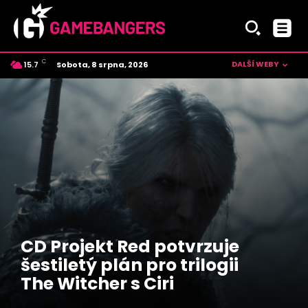
C
DALŠÍ WEBY
Sobota, 8 srpna, 2026
15.7
Czech
CD Projekt Red potvrzuje
šestiletý plán pro trilogii
The Witcher s Ciri