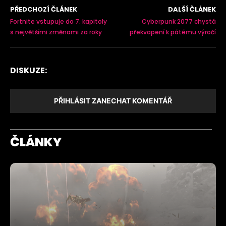
PŘEDCHOZÍ ČLÁNEK
DALŠÍ ČLÁNEK
Fortnite vstupuje do 7. kapitoly
Cyberpunk 2077 chystá
s největšími změnami za roky
překvapení k pátému výročí
DISKUZE:
PŘIHLÁSIT ZANECHAT KOMENTÁŘ
ČLÁNKY