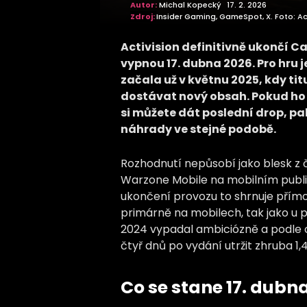
Autor:
Michal Kopecký
17. 2. 2026
Zdroj:
Insider Gaming, GameSpot, X. Foto: Ac
Activision definitivně ukončí Ca
vypnou 17. dubna 2026. Pro hru j
začala už v květnu 2025, kdy tit
dostávat nový obsah. Pokud ho 
si můžete dát poslední drop, pa
náhrady ve stejné podobě.
Rozhodnutí nepůsobí jako blesk z či
Warzone Mobile na mobilním publik
ukončení provozu to shrnuje přímo:
primárně na mobilech, tak jako u p
2024 vypadal ambiciózně a podle
čtyř dnů po vydání utržit zhruba 1,4
Co se stane 17. dubna