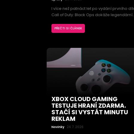
I více než patnáct let po vydání prvního díl
Call of Duty: Black Ops dokáže legendární
střílečka překvapit. Fanoušci totiž odhalili
dosud neznámý herní režim Zombies, kter
PŘEČTI SI ČLÁNEK
se do finální verze nikdy nedostal. Nehoto
projekt ukazuje, že studio Treyarch
experimentovalo s výrazně odlišným
pojetím boje proti nemrtvým.
XBOX CLOUD GAMING
TESTUJE HRANÍ ZDARMA.
STAČÍ SI VYSTÁT MINUTU
REKLAM
Novinky
24. 7. 2026