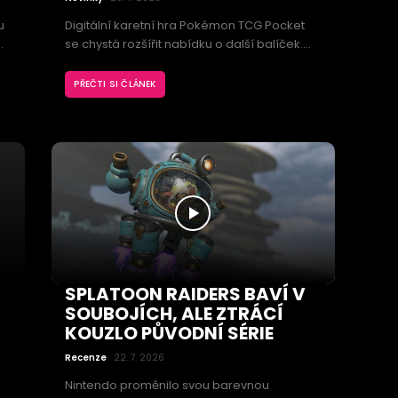
u
Digitální karetní hra Pokémon TCG Pocket
se chystá rozšířit nabídku o další balíček.
Expanzi Ruler of the Skies povede Mega
ý
Rayquaza, vedle nových karet však přinese
PŘEČTI SI ČLÁNEK
vý
také změny, které ovlivní otevírání balíčků a
sestavování herních sad.
SPLATOON RAIDERS BAVÍ V
SOUBOJÍCH, ALE ZTRÁCÍ
KOUZLO PŮVODNÍ SÉRIE
Recenze
22. 7. 2026
Nintendo proměnilo svou barevnou