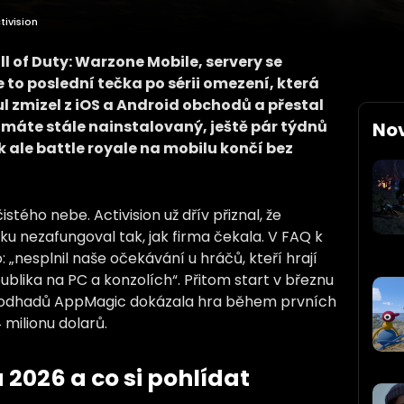
tivision
ll of Duty: Warzone Mobile, servery se
e to poslední tečka po sérii omezení, která
ul zmizel z iOS a Android obchodů a přestal
máte stále nainstalovaný, ještě pár týdnů
No
k ale battle royale na mobilu končí bez
stého nebe. Activision už dřív přiznal, že
u nezafungoval tak, jak firma čekala. V FAQ k
 „nesplnil naše očekávání u hráčů, kteří hrají
ublika na PC a konzolích“. Přitom start v březnu
 odhadů AppMagic dokázala hra během prvních
 milionu dolarů.
 2026 a co si pohlídat