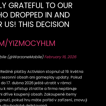
LY GRATEFUL TO OUR
O DROPPED IN AND
 US! THIS DECISION
OM/YIZMOCYHLM
obile (@WarzoneMobile)
February 16, 2026
Reálné platby Activision stopnul už 19. května
a sezonní obsah ani gameplay updaty. Pokud
do 17. dubna 2026 ještě utratit v rámci
u k nim přístup ztratíte a firma neplánuje
ani dříve koupený obsah. Zakoupené itemy
utí, pokud hru máte pořád v zařízení, znovu ji
je dlouhodobě delistovaná.