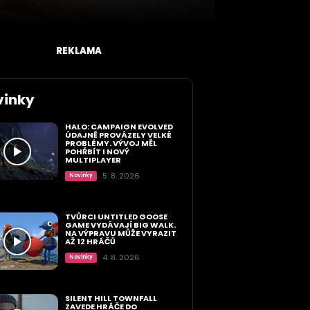
REKLAMA
vinky
HALO: CAMPAIGN EVOLVED
ÚDAJNĚ PROVÁZELY VELKÉ
PROBLÉMY. VÝVOJ MĚL
POHŘBÍT I NOVÝ
MULTIPLAYER
5. 8. 2026
Novinky
TVŮRCI UNTITLED GOOSE
GAME VYDÁVAJÍ BIG WALK.
NA VÝPRAVU MŮŽE VYRAZIT
AŽ 12 HRÁČŮ
4. 8. 2026
Novinky
SILENT HILL TOWNFALL
ZAVEDE HRÁČE DO