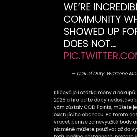
WE’RE INCREDIB
COMMUNITY WH
SHOWED UP FOR
DOES NOT…
PIC.TWITTER.C
— Call of Duty: Warzone M
Klíčová je i otázka měny a nákupů. 
2025 a hra od té doby nedostával
vám zůstaly COD Points, můžete je 
existujícího obchodu. Po tomto dat
vracet peníze za nevyužité body 
nicméně můžete používat až do vypn
totiž legálně nestáhnete, protože 