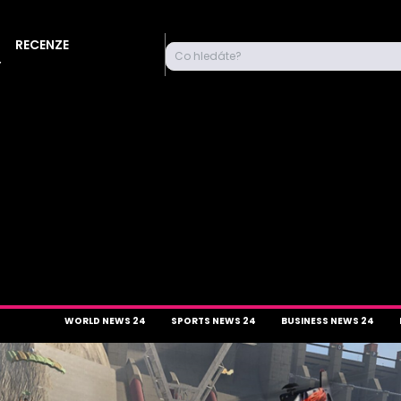
RECENZE
Co hledáte?
Y
WORLD NEWS 24
SPORTS NEWS 24
BUSINESS NEWS 24