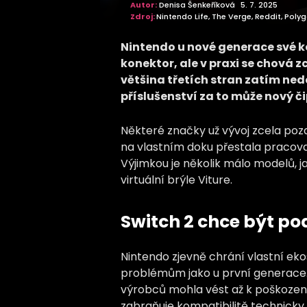
Autor:
Denisa Šenkeříková
5. 7. 2025
Zdroj:
Nintendo Life, The Verge, Reddit, Pol
Nintendo u nové generace své ko
konektor, ale v praxi se chová 
většina třetích stran zatím ned
příslušenství za to může nový či
Některé značky už vývoj zcela poza
na vlastním doku přestala pracova
Výjimkou je několik málo modelů, 
virtuální brýle Viture.
Switch 2 chce být po
Nintendo zjevně chrání vlastní eko
problémům jako u první generace. 
výrobců mohla vést až k poškození 
zabraňuje kompatibilitě technicky 