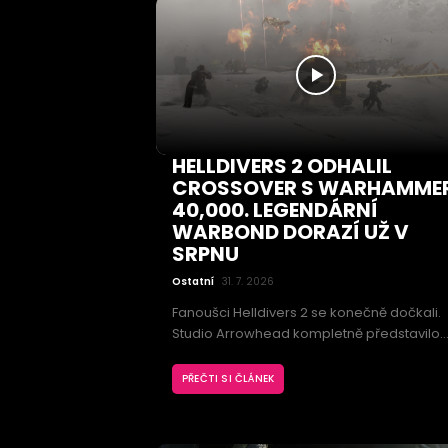
HELLDIVERS 2 ODHALIL
CROSSOVER S WARHAMME
40,000. LEGENDÁRNÍ
WARBOND DORAZÍ UŽ V
SRPNU
Ostatní
31. 7. 2026
Fanoušci Helldivers 2 se konečně dočkali.
Studio Arrowhead kompletně představilo
dlouho očekávaný crossover s univerzem
Warhammer 40,000, který přinese nový
PŘEČTI SI ČLÁNEK
Legendary Warbond nazvaný Castellan's
Creed. Hráči se mohou těšit na ikonické
zbraně, nové zbroje, kosmetické předměty