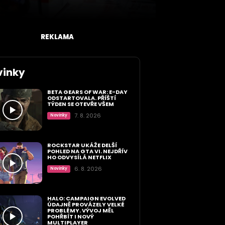
REKLAMA
vinky
BETA GEARS OF WAR: E-DAY
ODSTARTOVALA. PŘÍŠTÍ
TÝDEN SE OTEVŘE VŠEM
7. 8. 2026
Novinky
ROCKSTAR UKÁŽE DELŠÍ
POHLED NA GTA VI. NEJDŘÍV
HO ODVYSÍLÁ NETFLIX
6. 8. 2026
Novinky
HALO: CAMPAIGN EVOLVED
ÚDAJNĚ PROVÁZELY VELKÉ
PROBLÉMY. VÝVOJ MĚL
POHŘBÍT I NOVÝ
MULTIPLAYER