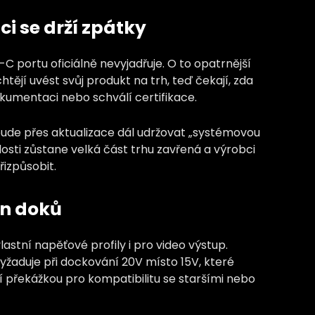
ci se drží zpátky
 portu oficiálně nevyjadřuje. O to opatrnější
 chtějí uvést svůj produkt na trh, teď čekají, zda
kumentaci nebo schválí certifikace.
bude přes aktualizace dál udržovat „systémovou
osti zůstane velká část trhu zavřená a výrobci
řizpůsobit.
en doků
lastní napěťové profily i pro video výstup.
vyžaduje při dockování 20V místo 15V, které
ší překážkou pro kompatibilitu se staršími nebo