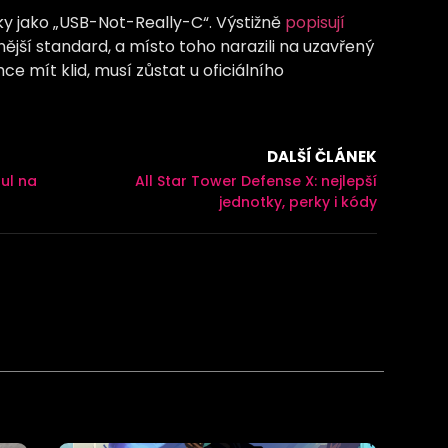
vky jako „USB-Not-Really-C“. Výstižně
popisují
enější standard, a místo toho narazili na uzavřený
e mít klid, musí zůstat u oficiálního
DALŠÍ ČLÁNEK
tul na
All Star Tower Defense X: nejlepší
jednotky, perky i kódy