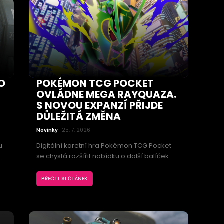
O
POKÉMON TCG POCKET
OVLÁDNE MEGA RAYQUAZA.
S NOVOU EXPANZÍ PŘIJDE
DŮLEŽITÁ ZMĚNA
Novinky
25. 7. 2026
u
Digitální karetní hra Pokémon TCG Pocket
se chystá rozšířit nabídku o další balíček.
Expanzi Ruler of the Skies povede Mega
ý
Rayquaza, vedle nových karet však přinese
PŘEČTI SI ČLÁNEK
vý
také změny, které ovlivní otevírání balíčků a
sestavování herních sad.