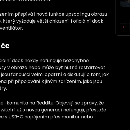
zením přispívá i nová funkce upscalingu obrazu
terý vyžaduje větší chlazení. I oficiální dock
ventilátor.
áče
oficiální dock někdy nefunguje bezchybně.
akty v obraze nebo může být nutné restartovat
jsou fanoušci velmi opatrní a diskutují o tom, jak
a při připojování k jiným zařízením, jako jsou
ry.
e i komunita na Redditu. Objevují se zprávy, že
itch 1 už s novou generací nefungují, přestože
ce s USB-C napájením přes monitor nebo