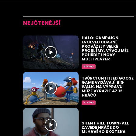
NEJČTENĚJŠÍ
HALO: CAMPAIGN
EVOLVED ÚDAJNĚ
PROVÁZELY VELKÉ
PROBLÉMY. VÝVOJ MĚL
POHŘBÍT I NOVÝ
MULTIPLAYER
Novinky
TVŮRCI UNTITLED GOOSE
GAME VYDÁVAJÍ BIG
WALK. NA VÝPRAVU
MŮŽE VYRAZIT AŽ 12
HRÁČŮ
Novinky
SILENT HILL TOWNFALL
ZAVEDE HRÁČE DO
MLHAVÉHO SKOTSKA