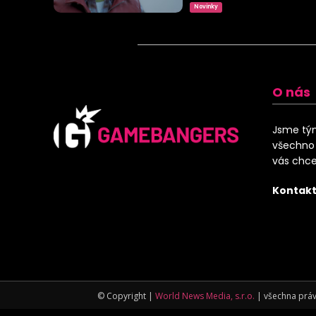
Novinky
O nás
Jsme tým
všechno 
vás chce
Kontakt
© Copyright |
World News Media, s.r.o.
| všechna práv