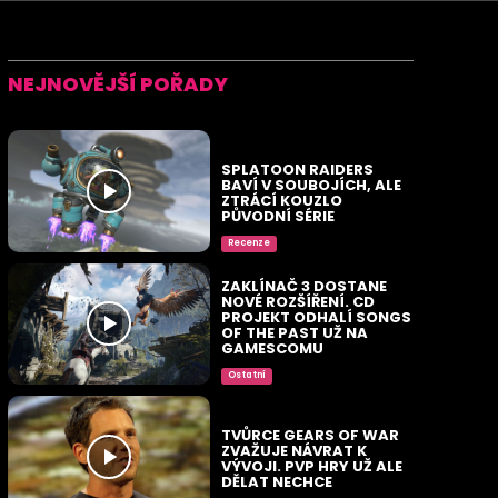
NEJNOVĚJŠÍ POŘADY
SPLATOON RAIDERS
BAVÍ V SOUBOJÍCH, ALE
ZTRÁCÍ KOUZLO
PŮVODNÍ SÉRIE
Recenze
ZAKLÍNAČ 3 DOSTANE
NOVÉ ROZŠÍŘENÍ. CD
PROJEKT ODHALÍ SONGS
OF THE PAST UŽ NA
GAMESCOMU
Ostatní
TVŮRCE GEARS OF WAR
ZVAŽUJE NÁVRAT K
VÝVOJI. PVP HRY UŽ ALE
DĚLAT NECHCE