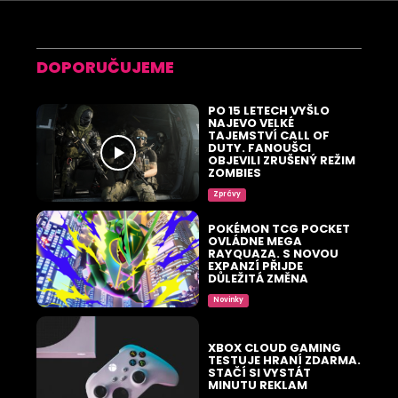
DOPORUČUJEME
PO 15 LETECH VYŠLO
NAJEVO VELKÉ
TAJEMSTVÍ CALL OF
DUTY. FANOUŠCI
OBJEVILI ZRUŠENÝ REŽIM
ZOMBIES
Zprávy
POKÉMON TCG POCKET
OVLÁDNE MEGA
RAYQUAZA. S NOVOU
EXPANZÍ PŘIJDE
DŮLEŽITÁ ZMĚNA
Novinky
XBOX CLOUD GAMING
TESTUJE HRANÍ ZDARMA.
STAČÍ SI VYSTÁT
MINUTU REKLAM