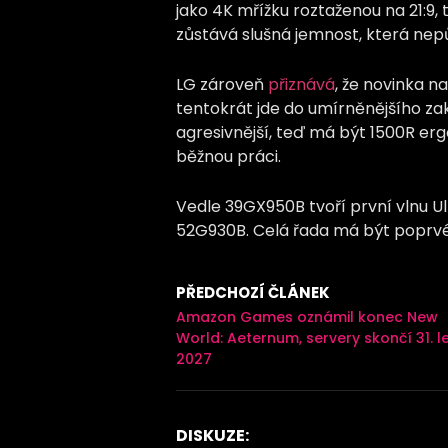
jako 4K mřížku roztaženou na 21:9
zůstává slušná jemnost, která nepů
LG zároveň
přiznává
, že novinka n
tentokrát jde do umírněnějšího zak
agresivnější, teď má být 1500R erg
běžnou práci.
Vedle 39GX950B tvoří první vlnu 
52G930B. Celá řada má být poprvé
PŘEDCHOZÍ ČLÁNEK
Amazon Games oznámil konec New
World: Aeternum, servery skončí 31. 
2027
DISKUZE: