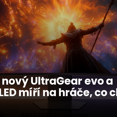
 nový UltraGear evo a
ED míří na hráče, co c