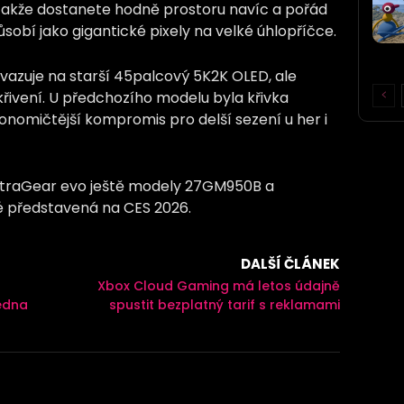
, takže dostanete hodně prostoru navíc a pořád
sobí jako gigantické pixely na velké úhlopříčce.
avazuje na starší 45palcový 5K2K OLED, ale
řivení. U předchozího modelu byla křivka
onomičtější kompromis pro delší sezení u her i
UltraGear evo ještě modely 27GM950B a
 představená na CES 2026.
DALŠÍ ČLÁNEK
Xbox Cloud Gaming má letos údajně
ledna
spustit bezplatný tarif s reklamami