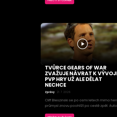
PŘEČTI SI ČLÁNEK
zábavné experimentování s výbavou.
Opakující se mise a skromný příběh však
nedokážou naplno využít osobitý svět série
TVŮRCE GEARS OF WAR
ZVAŽUJE NÁVRAT K VÝVOJI
PVP HRY UŽ ALE DĚLAT
NECHCE
Zprávy
21. 7. 2026
Cliff Bleszinski se po osmi letech mimo her
průmysl znovu poohlíží po cestě zpět. Auto
spojený se sériemi Gears of War, Unreal či
Jazz Jackrabbit už dokonce pomáhá s