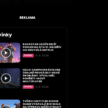
REKLAMA
vinky
ROCKSTAR UKÁŽE DELŠÍ
POHLED NA GTA VI. NEJDŘÍV
HO ODVYSÍLÁ NETFLIX
6. 8. 2026
Novinky
HALO: CAMPAIGN EVOLVED
ÚDAJNĚ PROVÁZELY VELKÉ
PROBLÉMY. VÝVOJ MĚL
POHŘBÍT I NOVÝ
MULTIPLAYER
5. 8. 2026
Novinky
TVŮRCI UNTITLED GOOSE
GAME VYDÁVAJÍ BIG WALK.
NA VÝPRAVU MŮŽE VYRAZIT