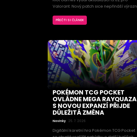
Valorant. Nový patch sice nepřináší výraz
změny herní mety, přesto obsahuje
důležitou úpravu oblíbeného agenta
PŘEČTI SI ČLÁNEK
Phoenixe. Fanoušky navíc zklamalo
odložení očekávaného režimu All Random
One Site: Replication.
POKÉMON TCG POCKET
OVLÁDNE MEGA RAYQUAZA
S NOVOU EXPANZÍ PŘIJDE
DŮLEŽITÁ ZMĚNA
Novinky
25. 7. 2026
Digitální karetní hra Pokémon TCG Pocket
se chystá rozšířit nabídku o další balíček.