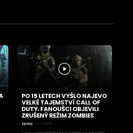
A
PO 15 LETECH VYŠLO NAJEVO
VELKÉ TAJEMSTVÍ CALL OF
DUTY. FANOUŠCI OBJEVILI
ZRUŠENÝ REŽIM ZOMBIES
Zprávy
28. 7. 2026
I více než patnáct let po vydání prvního dílu