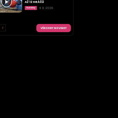
AŽ 12 HRÁČŮ
4. 8. 2026
Novinky
VŠECHNY NOVINKY