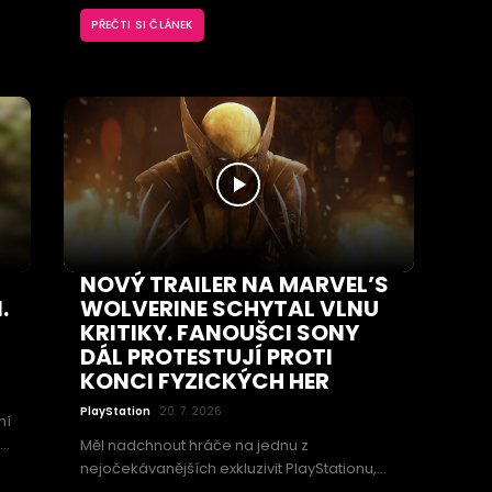
představí během zahajovacího večera
PŘEČTI SI ČLÁNEK
gamescomu 2026. Rozšíření dorazí v
.
příštím roce a vrátí hráče do role Geralta z
Rivie.
NOVÝ TRAILER NA MARVEL’S
.
WOLVERINE SCHYTAL VLNU
KRITIKY. FANOUŠCI SONY
DÁL PROTESTUJÍ PROTI
KONCI FYZICKÝCH HER
PlayStation
20. 7. 2026
ní
r
Měl nadchnout hráče na jednu z
nejočekávanějších exkluzivit PlayStationu,
místo toho se proměnil v prostor pro