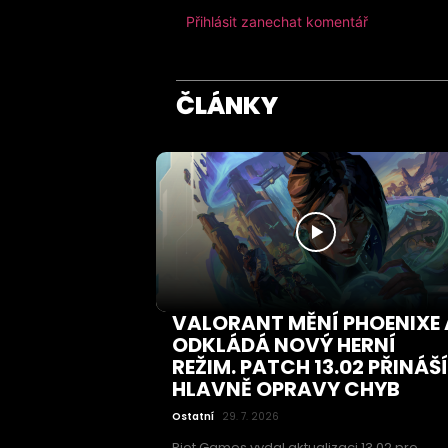
Přihlásit zanechat komentář
ČLÁNKY
VALORANT MĚNÍ PHOENIXE 
ODKLÁDÁ NOVÝ HERNÍ
REŽIM. PATCH 13.02 PŘINÁŠÍ
HLAVNĚ OPRAVY CHYB
Ostatní
29. 7. 2026
Riot Games vydal aktualizaci 13.02 pro