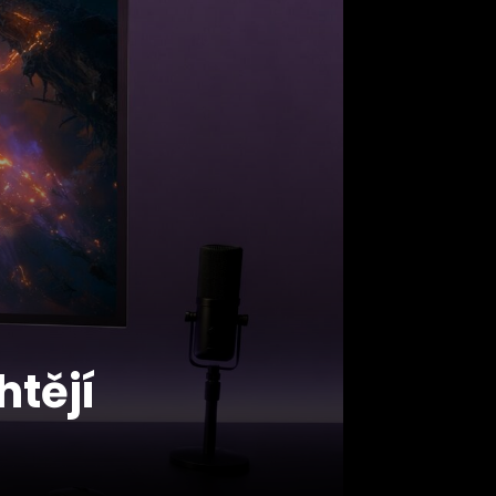
htějí