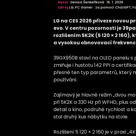
Autor:
Denisa Šenkeříková
16. 1. 2026
Zdroj:
LG, PC Gamer . za pomoci ChatGPT, Fo
LG na CES 2026 přiveze novou p
evo. V centru pozornosti je 39
rozlišením 5K2K (5 120 × 2 160),
a vysokou obnovovací frekvenc
39GX950B staví na OLED panelu s p
zmiňuje i hustotu 142 PPI a certifi
přesně ten typ parametrů, který má
používání.
Zajímavý je hlavně režim „dvou mon
při 5K2K a 330 Hz při WFHD, plus od
detail a kino, podruhé rychlost a 
stal druhý kus nábytku na stole.
Rozlišení 5 120 × 2 160 je v praxi „