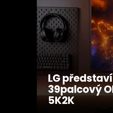
LG představí
39palcový OL
5K2K