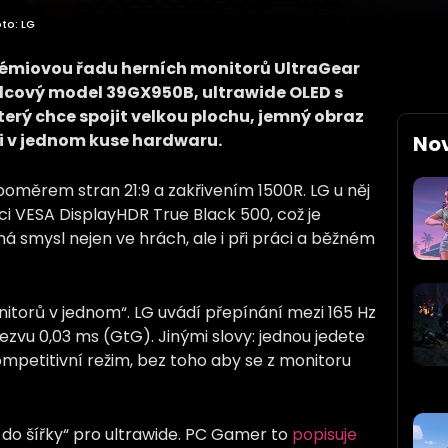
to: LG
rémiovou řadu herních monitorů UltraGear
palcový model 39GX950B, ultrawide OLED s
 který chce spojit velkou plochu, jemný obraz
i v jednom kuse hardwaru.
No
oměrem stran 21:9 a zakřivením 1500R. LG u něj
kaci VESA DisplayHDR True Black 500, což je
 smysl nejen ve hrách, ale i při práci a běžném
itorů v jednom“. LG uvádí přepínání mezi 165 Hz
ezvu 0,03 ms (GtG). Jinými slovy: jednou jedete
kompetitivní režim, bez toho aby se z monitoru
4K do šířky“ pro ultrawide. PC Gamer to
popisuje