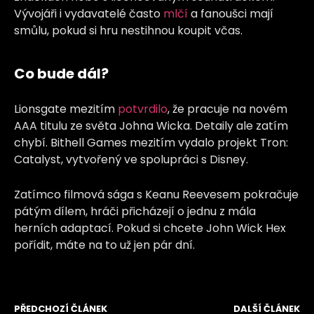
Vývojáři i vydavatelé často
mlčí
a fanoušci mají
smůlu, pokud si hru nestihnou koupit včas.
Co bude dál?
Lionsgate mezitím
potvrdilo
, že pracuje na novém
AAA titulu ze světa Johna Wicka. Detaily ale zatím
chybí. Bithell Games mezitím vydalo projekt Tron:
Catalyst, vytvořený ve spolupráci s Disney.
Zatímco filmová sága s Keanu Reevesem pokračuje
pátým dílem, hráči přicházejí o jednu z mála
herních adaptací. Pokud si chcete John Wick Hex
pořídit, máte na to už jen pár dní.
PŘEDCHOZÍ ČLÁNEK
DALŠÍ ČLÁNEK