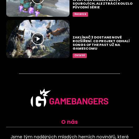
SOUBOJÍCH, ALE ZTRÁCÍ KOUZLO
PŮVODNÍ SÉRIE
Recenze
ZAKLÍNAČ 3 DOSTANE NOVÉ
ROZŠÍŘENÍ. CD PROJEKT ODHALÍ
SONGS OF THE PAST UŽ NA
GAMESCOMU
Ostatní
O nás
Jsme tým nadějných mladých herních novinářů, které