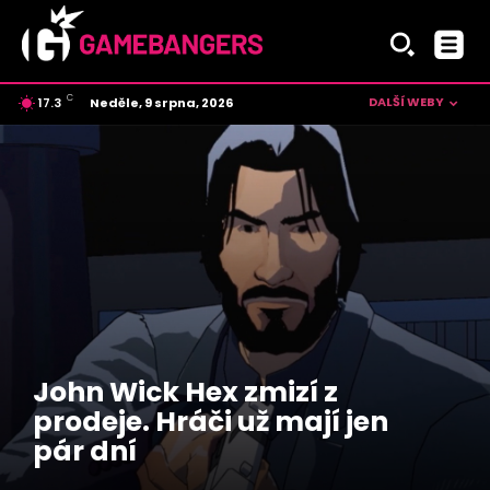
C
DALŠÍ WEBY
Neděle, 9 srpna, 2026
17.3
Czech
John Wick Hex zmizí z
prodeje. Hráči už mají jen
pár dní