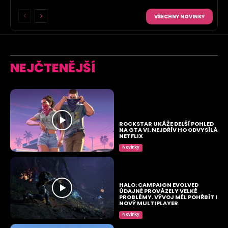
VŠECHNY NOVINKY
NEJČTENĚJŠÍ
ROCKSTAR UKÁŽE DELŠÍ POHLED
NA GTA VI. NEJDŘÍV HO ODVYSÍLÁ
NETFLIX
Novinky
HALO: CAMPAIGN EVOLVED
ÚDAJNĚ PROVÁZELY VELKÉ
PROBLÉMY. VÝVOJ MĚL POHŘBÍT I
NOVÝ MULTIPLAYER
Novinky