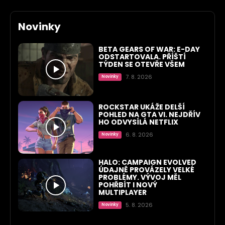
Novinky
BETA GEARS OF WAR: E-DAY
ODSTARTOVALA. PŘÍŠTÍ
TÝDEN SE OTEVŘE VŠEM
7. 8. 2026
Novinky
ROCKSTAR UKÁŽE DELŠÍ
POHLED NA GTA VI. NEJDŘÍV
HO ODVYSÍLÁ NETFLIX
6. 8. 2026
Novinky
HALO: CAMPAIGN EVOLVED
ÚDAJNĚ PROVÁZELY VELKÉ
PROBLÉMY. VÝVOJ MĚL
POHŘBÍT I NOVÝ
MULTIPLAYER
5. 8. 2026
Novinky