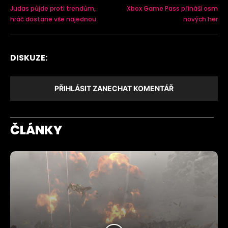
Judas půjde proti trendům,
Xbox Game Pass přináší osm
hráč dostane vše najednou
nových her
DISKUZE:
PŘIHLÁSIT ZANECHAT KOMENTÁŘ
ČLÁNKY