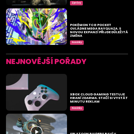
Zprávy
POKÉMON TCG POCKET
OVLÁDNE MEGA RAYQUAZA. S
NOVOU EXPANZÍ PŘIJDE DŮLEŽITÁ
ZMĚNA
Novinky
NEJNOVĚJŠÍ POŘADY
XBOX CLOUD GAMING TESTUJE
HRANÍ ZDARMA. STAČÍ SI VYSTÁT
MINUTU REKLAM
Novinky
SPLATOON RAIDERS BAVÍ V