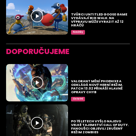
TVŮRCI UNTITLED GOOSE GAME
VYDÁVAJÍ BIG WALK. NA
VÝPRAVU MŮŽE VYRAZIT AŽ 12
HRÁČŮ
Novinky
DOPORUČUJEME
VALORANT MĚNÍ PHOENIXE A
ODKLÁDÁ NOVÝ HERNÍ REŽIM.
PATCH 13.02 PŘINÁŠÍ HLAVNĚ
OPRAVY CHYB
Ostatní
PO 15 LETECH VYŠLO NAJEVO
VELKÉ TAJEMSTVÍ CALL OF DUTY.
FANOUŠCI OBJEVILI ZRUŠENÝ
REŽIM ZOMBIES