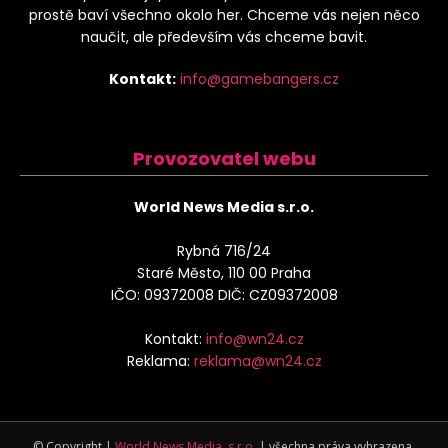
prostě baví všechno okolo her. Chceme vás nejen něco
naučit, ale především vás chceme bavit.
Kontakt:
info@gamebangers.cz
Provozovatel webu
World News Media s.r.o.
Rybná 716/24
Staré Město, 110 00 Praha
IČO: 09372008 DIČ: CZ09372008
Kontakt:
info@wn24.cz
Reklama:
reklama@wn24.cz
© Copyright |
World News Media, s.r.o.
| všechna práva vyhrazena.