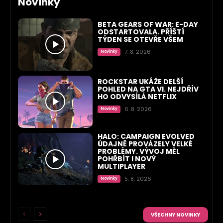
Novinky
BETA GEARS OF WAR: E-DAY
ODSTARTOVALA. PŘÍŠTÍ
TÝDEN SE OTEVŘE VŠEM
7. 8. 2026
Novinky
ROCKSTAR UKÁŽE DELŠÍ
POHLED NA GTA VI. NEJDŘÍV
HO ODVYSÍLÁ NETFLIX
6. 8. 2026
Novinky
HALO: CAMPAIGN EVOLVED
ÚDAJNĚ PROVÁZELY VELKÉ
PROBLÉMY. VÝVOJ MĚL
POHŘBÍT I NOVÝ
MULTIPLAYER
5. 8. 2026
Novinky
VŠECHNY NOVINKY