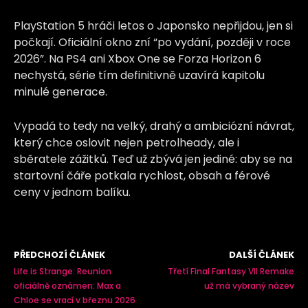
PlayStation 5 hráči letos o Japonsko nepřijdou, jen si
počkají. Oficiální okno zní “po vydání, později v roce
2026”. Na PS4 ani Xbox One se Forza Horizon 6
nechystá, série tím definitivně uzavírá kapitolu
minulé generace.
Vypadá to tedy na velký, drahý a ambiciózní návrat,
který chce oslovit nejen petrolheady, ale i
sběratele zážitků. Teď už zbývá jen jediné: aby se na
startovní čáře potkala rychlost, obsah a férové
ceny v jednom balíku.
PŘEDCHOZÍ ČLÁNEK
DALŠÍ ČLÁNEK
Life is Strange: Reunion
Třetí Final Fantasy VII Remake
oficiálně oznámen: Max a
už má vybraný název
Chloe se vrací v březnu 2026