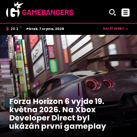
C
DALŠÍ WEBY
Pátek, 7 srpna, 2026
20.2
Czech
Forza Horizon 6 vyjde 19.
května 2026. Na Xbox
Developer Direct byl
ukázán první gameplay