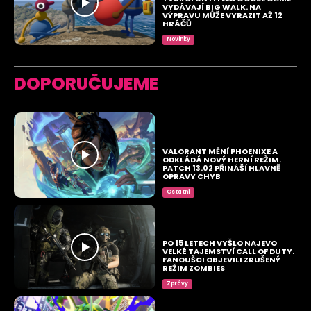
VYDÁVAJÍ BIG WALK. NA
VÝPRAVU MŮŽE VYRAZIT AŽ 12
HRÁČŮ
Novinky
DOPORUČUJEME
VALORANT MĚNÍ PHOENIXE A
ODKLÁDÁ NOVÝ HERNÍ REŽIM.
PATCH 13.02 PŘINÁŠÍ HLAVNĚ
OPRAVY CHYB
Ostatní
PO 15 LETECH VYŠLO NAJEVO
VELKÉ TAJEMSTVÍ CALL OF DUTY.
FANOUŠCI OBJEVILI ZRUŠENÝ
REŽIM ZOMBIES
Zprávy