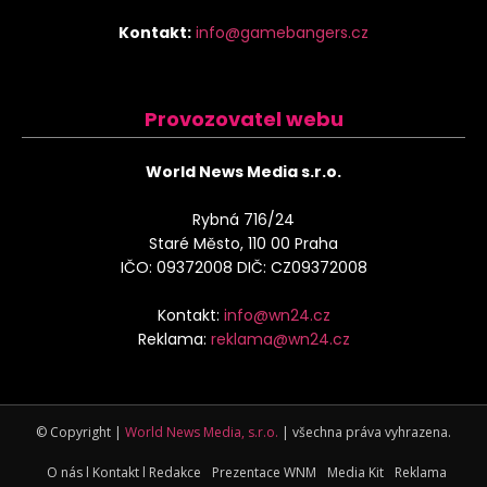
Kontakt:
info@gamebangers.cz
Provozovatel webu
World News Media s.r.o.
Rybná 716/24
Staré Město, 110 00 Praha
IČO: 09372008 DIČ: CZ09372008
Kontakt:
info@wn24.cz
Reklama:
reklama@wn24.cz
© Copyright |
World News Media, s.r.o.
| všechna práva vyhrazena.
O nás l Kontakt l Redakce
Prezentace WNM
Media Kit
Reklama