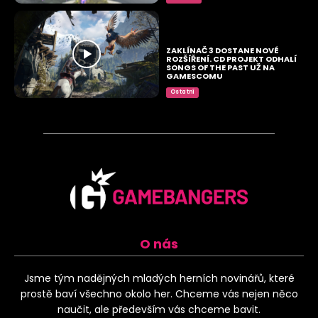
ZAKLÍNAČ 3 DOSTANE NOVÉ
ROZŠÍŘENÍ. CD PROJEKT ODHALÍ
SONGS OF THE PAST UŽ NA
GAMESCOMU
Ostatní
O nás
Jsme tým nadějných mladých herních novinářů, které
prostě baví všechno okolo her. Chceme vás nejen něco
naučit, ale především vás chceme bavit.