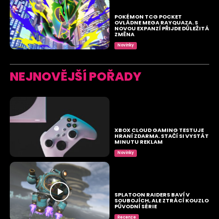
POKÉMON TCG POCKET
OVLÁDNE MEGA RAYQUAZA. S
NOVOU EXPANZÍ PŘIJDE DŮLEŽITÁ
ZMĚNA
Novinky
NEJNOVĚJŠÍ POŘADY
XBOX CLOUD GAMING TESTUJE
HRANÍ ZDARMA. STAČÍ SI VYSTÁT
MINUTU REKLAM
Novinky
SPLATOON RAIDERS BAVÍ V
SOUBOJÍCH, ALE ZTRÁCÍ KOUZLO
PŮVODNÍ SÉRIE
Recenze