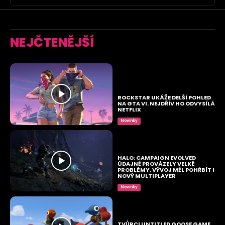
NEJČTENĚJŠÍ
ROCKSTAR UKÁŽE DELŠÍ POHLED
NA GTA VI. NEJDŘÍV HO ODVYSÍLÁ
NETFLIX
Novinky
HALO: CAMPAIGN EVOLVED
ÚDAJNĚ PROVÁZELY VELKÉ
PROBLÉMY. VÝVOJ MĚL POHŘBÍT I
NOVÝ MULTIPLAYER
Novinky
TVŮRCI UNTITLED GOOSE GAME