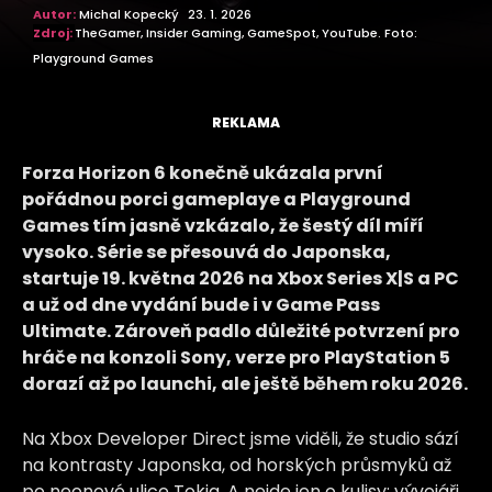
Autor:
Michal Kopecký
23. 1. 2026
Zdroj:
TheGamer, Insider Gaming, GameSpot, YouTube. Foto:
Playground Games
REKLAMA
Forza Horizon 6 konečně ukázala první
pořádnou porci gameplaye a Playground
Games tím jasně vzkázalo, že šestý díl míří
vysoko. Série se přesouvá do Japonska,
startuje 19. května 2026 na Xbox Series X|S a PC
a už od dne vydání bude i v Game Pass
Ultimate. Zároveň padlo důležité potvrzení pro
hráče na konzoli Sony, verze pro PlayStation 5
dorazí až po launchi, ale ještě během roku 2026.
Na Xbox Developer Direct jsme viděli, že studio sází
na kontrasty Japonska, od horských průsmyků až
po neonové ulice Tokia. A nejde jen o kulisy: vývojáři