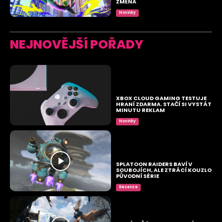
ZMĚNA
Novinky
NEJNOVĚJŠÍ POŘADY
XBOX CLOUD GAMING TESTUJE
HRANÍ ZDARMA. STAČÍ SI VYSTÁT
MINUTU REKLAM
Novinky
SPLATOON RAIDERS BAVÍ V
SOUBOJÍCH, ALE ZTRÁCÍ KOUZLO
PŮVODNÍ SÉRIE
Recenze