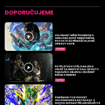
DOPORUČUJEME
VALORANT MĚNÍ PHOENIXE A
ODKLÁDÁ NOVÝ HERNÍ REŽIM.
PATCH 13.02 PŘINÁŠÍ HLAVNĚ
OPRAVY CHYB
Ostatní
PO 15 LETECH VYŠLO NAJEVO
VELKÉ TAJEMSTVÍ CALL OF DUTY.
FANOUŠCI OBJEVILI ZRUŠENÝ
REŽIM ZOMBIES
Zprávy
POKÉMON TCG POCKET
OVLÁDNE MEGA RAYQUAZA. S
NOVOU EXPANZÍ PŘIJDE DŮLEŽITÁ