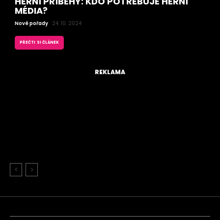
HERNÍ PŘÍBĚHY: KDO POTŘEBUJE HERNÍ
MÉDIA?
Nové pořady
24. 10. 2024
PŘEČTI SI ČLÁNEK
REKLAMA