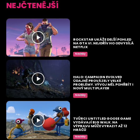
NEJČTENĚJŠÍ
ROCKSTAR UKÁŽE DELŠÍ POHLED
NA GTA VI. NEJDŘÍV HO ODVYSÍLÁ
NETFLIX
Novinky
HALO: CAMPAIGN EVOLVED
ÚDAJNĚ PROVÁZELY VELKÉ
PROBLÉMY. VÝVOJ MĚL POHŘBÍT I
NOVÝ MULTIPLAYER
Novinky
TVŮRCI UNTITLED GOOSE GAME
VYDÁVAJÍ BIG WALK. NA
VÝPRAVU MŮŽE VYRAZIT AŽ 12
HRÁČŮ
Novinky