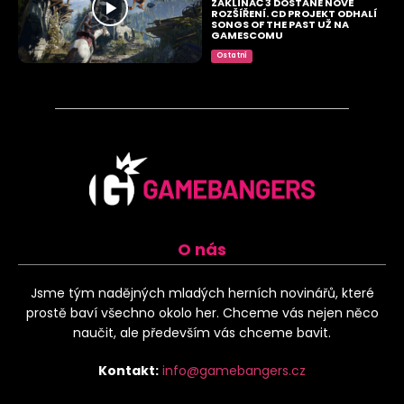
ZAKLÍNAČ 3 DOSTANE NOVÉ
ROZŠÍŘENÍ. CD PROJEKT ODHALÍ
SONGS OF THE PAST UŽ NA
GAMESCOMU
Ostatní
O nás
Jsme tým nadějných mladých herních novinářů, které
prostě baví všechno okolo her. Chceme vás nejen něco
naučit, ale především vás chceme bavit.
Kontakt:
info@gamebangers.cz